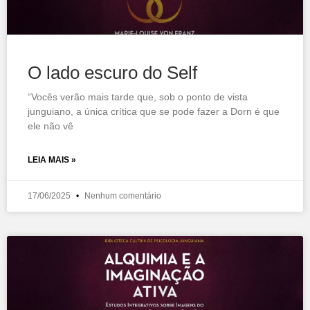
O lado escuro do Self
“Vocês verão mais tarde que, sob o ponto de vista
junguiano, a única crítica que se pode fazer a Dorn é que
ele não vê
LEIA MAIS »
17/06/2025
Nenhum comentário