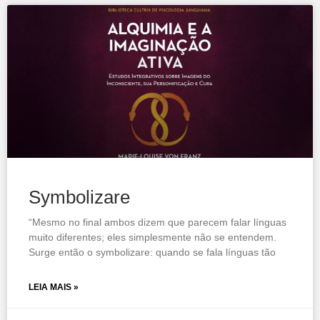
Symbolizare
“Mesmo no final ambos dizem que parecem falar línguas
muito diferentes; eles simplesmente não se entendem.
Surge então o symbolizare: quando se fala línguas tão
LEIA MAIS »