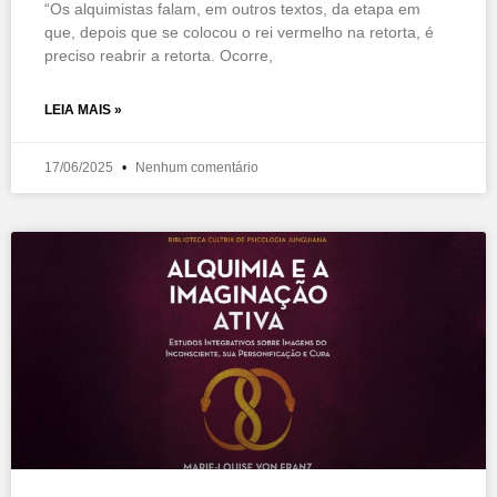
“Os alquimistas falam, em outros textos, da etapa em
que, depois que se colocou o rei vermelho na retorta, é
preciso reabrir a retorta. Ocorre,
LEIA MAIS »
17/06/2025
Nenhum comentário