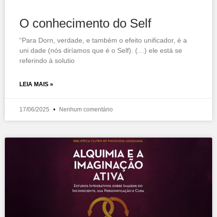
O conhecimento do Self
“Para Dorn, verdade, e também o efeito unificador, é a
uni dade (nós diríamos que é o Self). (…) ele está se
referindo à solutio
LEIA MAIS »
17/06/2025
Nenhum comentário