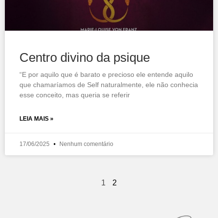
Centro divino da psique
“E por aquilo que é barato e precioso ele entende aquilo
que chamaríamos de Self naturalmente, ele não conhecia
esse conceito, mas queria se referir
LEIA MAIS »
17/06/2025
Nenhum comentário
1
2