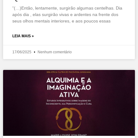
“(…)Então, lentamente, surgirão algumas centelhas. Dia
após dia , elas surgirão vivas e ardentes na frente dos
seus olhos mentais interiores, e aos poucos essas
LEIA MAIS »
17/06/2025
Nenhum comentário