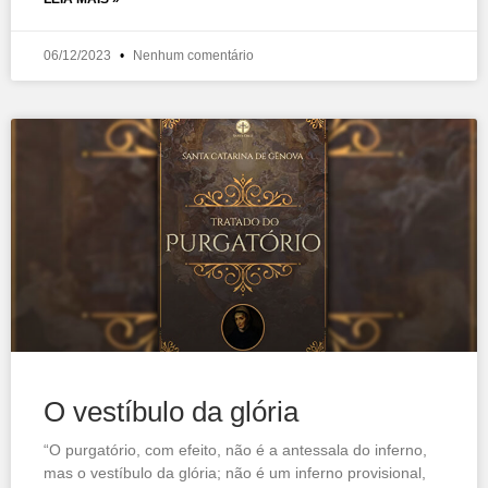
06/12/2023
Nenhum comentário
O vestíbulo da glória
“O purgatório, com efeito, não é a antessala do inferno,
mas o vestíbulo da glória; não é um inferno provisional,