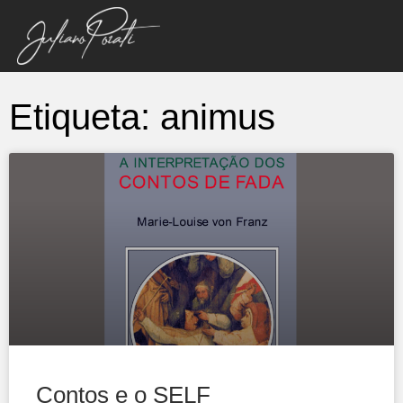
Etiqueta: animus
Contos e o SELF