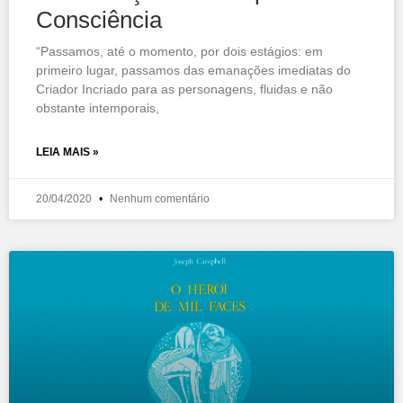
Consciência
“Passamos, até o momento, por dois estágios: em
primeiro lugar, passamos das emanações imediatas do
Criador Incriado para as personagens, fluidas e não
obstante intemporais,
LEIA MAIS »
20/04/2020
Nenhum comentário