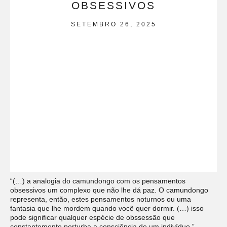
OBSESSIVOS
SETEMBRO 26, 2025
“(…) a analogia do camundongo com os pensamentos
obsessivos um complexo que não lhe dá paz. O camundongo
representa, então, estes pensamentos noturnos ou uma
fantasia que lhe mordem quando você quer dormir. (…) isso
pode significar qualquer espécie de obssessão que
constantemente perturba a consciência de um indivíduo.”