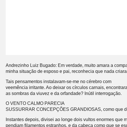
Andrezinho Luiz Bugado: Em verdade, muito amara a compan
minha situação de esposo e pai, reconhecia que nada criara d
Tais pensamentos instalavam-se-me no cérebro com
veemência irritante. Ao deixar os círculos carnais, encontr
as sombras da viuvez e da orfandade? Inútil interrogação.
O VENTO CALMO PARECIA
SUSSURRAR CONCEPÇÕES GRANDIOSAS, como que desejoso
Instantes depois, divisei ao longe dois vultos enormes que
pendiam filamentos estranhos, e da cabeça como que se esca