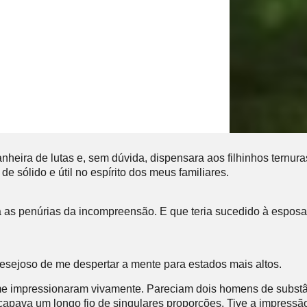
heira de lutas e, sem dúvida, dispensara aos filhinhos tern
e sólido e útil no espírito dos meus familiares.
ara as penúrias da incompreensão. E que teria sucedido à esposa
 de me despertar a mente para estados mais altos.
 me impressionaram vivamente. Pareciam dois homens de substâ
pava um longo fio de singulares proporções. Tive a impressão d