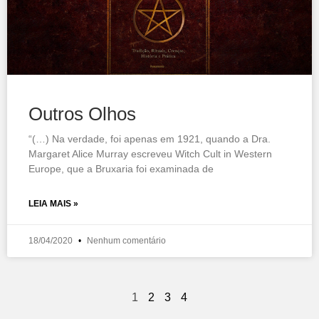
Outros Olhos
“(…) Na verdade, foi apenas em 1921, quando a Dra.
Margaret Alice Murray escreveu Witch Cult in Western
Europe, que a Bruxaria foi examinada de
LEIA MAIS »
18/04/2020
Nenhum comentário
1
2
3
4