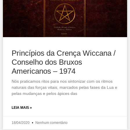
Princípios da Crença Wiccana /
Conselho dos Bruxos
Americanos – 1974
Nós praticamos ritos para nos sintonizar com os ritmos
naturais das forças vitais, marcados pelas fases da Lua e
pelas mudanças e pelos ápices das
LEIA MAIS »
18/04/2020
Nenhum comentário