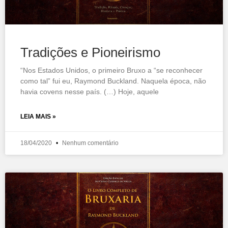
Tradições e Pioneirismo
“Nos Estados Unidos, o primeiro Bruxo a “se reconhecer
como tal” fui eu, Raymond Buckland. Naquela época, não
havia covens nesse país. (…) Hoje, aquele
LEIA MAIS »
18/04/2020
Nenhum comentário