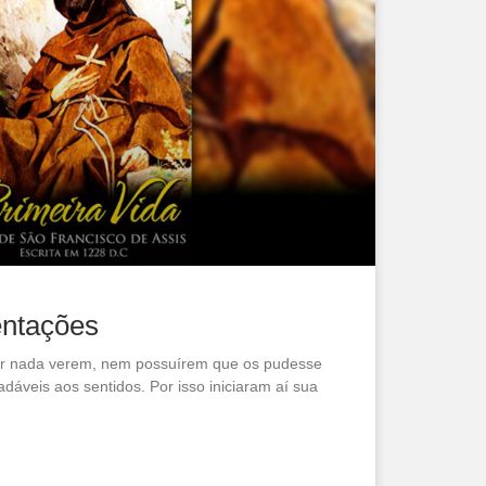
entações
por nada verem, nem possuírem que os pudesse
dáveis aos sentidos. Por isso iniciaram aí sua