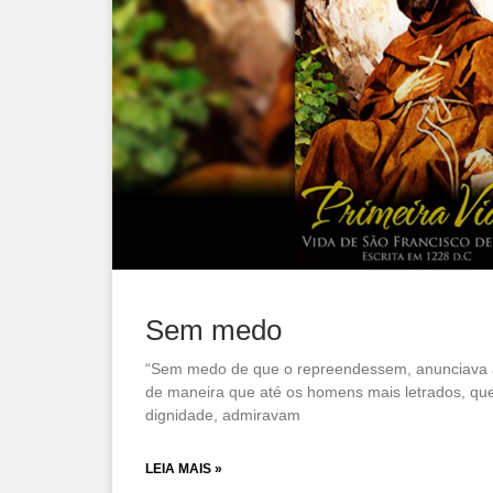
Sem medo
“Sem medo de que o repreendessem, anunciava 
de maneira que até os homens mais letrados, q
dignidade, admiravam
LEIA MAIS »