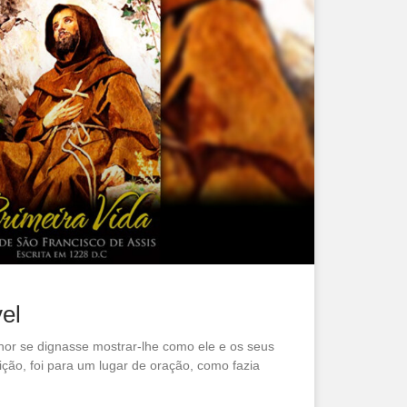
vel
or se dignasse mostrar-lhe como ele e os seus
ição, foi para um lugar de oração, como fazia