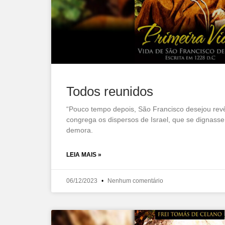
Todos reunidos
“Pouco tempo depois, São Francisco desejou revê
congrega os dispersos de Israel, que se dignasse
demora.
LEIA MAIS »
06/12/2023
Nenhum comentário