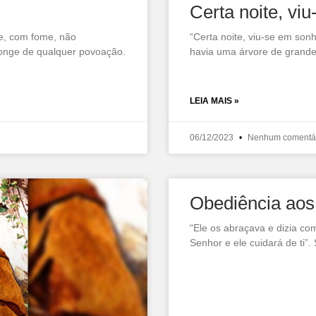
Certa noite, vi
 e, com fome, não
“Certa noite, viu-se em so
onge de qualquer povoação.
havia uma árvore de grande p
LEIA MAIS »
06/12/2023
Nenhum comentá
Obediência aos
“Ele os abraçava e dizia co
Senhor e ele cuidará de ti”