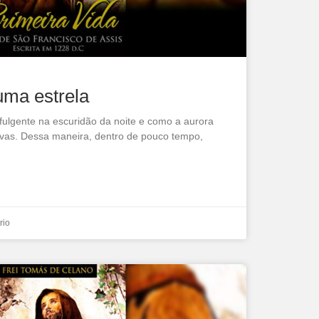
uma estrela
fulgente na escuridão da noite e como a aurora
evas. Dessa maneira, dentro de pouco tempo,
rio