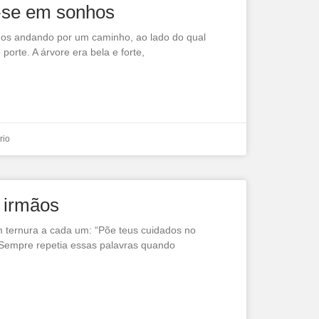
u-se em sonhos
nhos andando por um caminho, ao lado do qual
orte. A árvore era bela e forte,
rio
 irmãos
m ternura a cada um: “Põe teus cuidados no
. Sempre repetia essas palavras quando