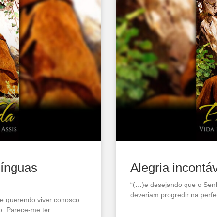
línguas
Alegria incontá
“(…)e desejando que o Senh
deveriam progredir na perfe
e querendo viver conosco
ão. Parece-me ter