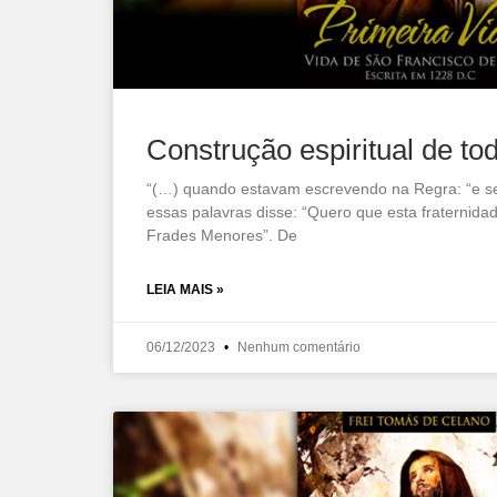
Construção espiritual de to
“(…) quando estavam escrevendo na Regra: “e se
essas palavras disse: “Quero que esta fraterni
Frades Menores”. De
LEIA MAIS »
06/12/2023
Nenhum comentário