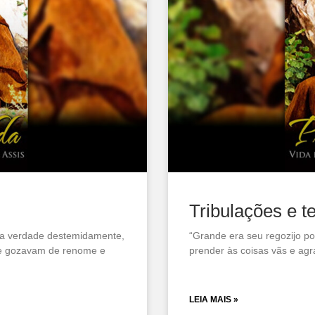
Tribulações e t
a verdade destemidamente,
“Grande era seu regozijo 
ue gozavam de renome e
prender às coisas vãs e agra
LEIA MAIS »