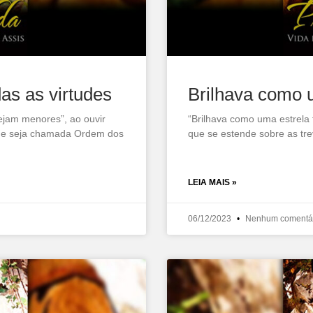
das as virtudes
Brilhava como 
jam menores”, ao ouvir
“Brilhava como uma estrela 
dade seja chamada Ordem dos
que se estende sobre as tr
LEIA MAIS »
06/12/2023
Nenhum comentá