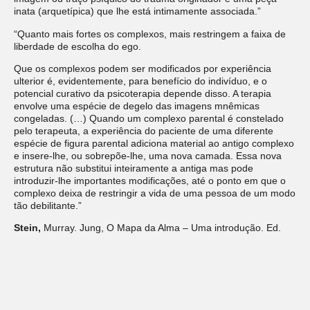
inata (arquetípica) que lhe está intimamente associada.”
“Quanto mais fortes os complexos, mais restringem a faixa de
liberdade de escolha do ego.
Que os complexos podem ser modificados por experiência
ulterior é, evidentemente, para benefício do indivíduo, e o
potencial curativo da psicoterapia depende disso. A terapia
envolve uma espécie de degelo das imagens mnêmicas
congeladas. (…) Quando um complexo parental é constelado
pelo terapeuta, a experiência do paciente de uma diferente
espécie de figura parental adiciona material ao antigo complexo
e insere-lhe, ou sobrepõe-lhe, uma nova camada. Essa nova
estrutura não substitui inteiramente a antiga mas pode
introduzir-lhe importantes modificações, até o ponto em que o
complexo deixa de restringir a vida de uma pessoa de um modo
tão debilitante.”
Stein,
Murray. Jung, O Mapa da Alma – Uma introdução. Ed.
Cultrix, 2020, Local Kindle 1370-1409.
2.O interior povoado (A estrutura dos complexos)
Deixe um comentário