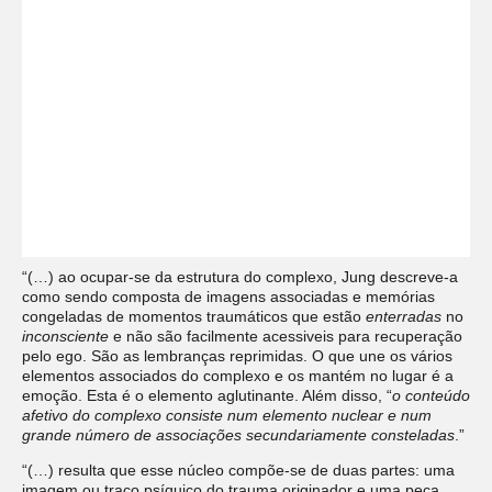
“(…) ao ocupar-se da estrutura do complexo, Jung descreve-a
como sendo composta de imagens associadas e memórias
congeladas de momentos traumáticos que estão
enterradas
no
inconsciente
e não são facilmente acessiveis para recuperação
pelo ego. São as lembranças reprimidas. O que une os vários
elementos associados do complexo e os mantém no lugar é a
emoção. Esta é o elemento aglutinante. Além disso, “
o conteúdo
afetivo do complexo consiste num elemento nuclear e num
grande número de associações secundariamente consteladas
.”
“(…) resulta que esse núcleo compõe-se de duas partes: uma
imagem ou traço psíquico do trauma originador e uma peça