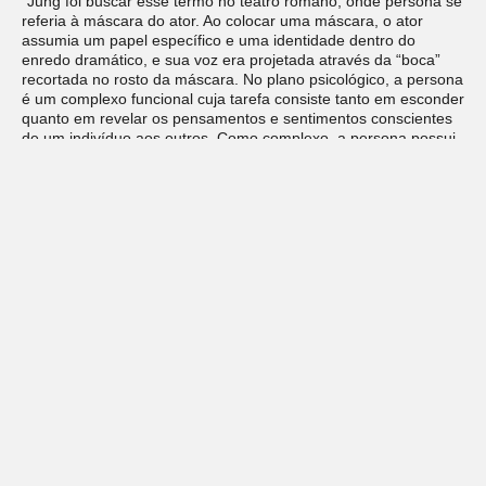
“Jung foi buscar esse termo no teatro romano, onde persona se
referia à máscara do ator. Ao colocar uma máscara, o ator
assumia um papel específico e uma identidade dentro do
enredo dramático, e sua voz era projetada através da “boca”
recortada no rosto da máscara. No plano psicológico, a persona
é um complexo funcional cuja tarefa consiste tanto em esconder
quanto em revelar os pensamentos e sentimentos conscientes
de um indivíduo aos outros. Como complexo, a persona possui
considerável autonomia e não está sob o total domínio do ego.”
A sombra, um complexo funcional complementar, é uma
espécie de contra-pessoa. A sombra pode ser pensada como
uma subpersonalidade que quer o que a persona não
permitirá.”
Stein,
Murray. Jung, O Mapa da Alma – Uma introdução. Ed.
Cultrix, 2020, Local Kindle 2732-2765.
5. O revelado e o oculto nas relações com outros (A
Formação da Sombra)
Deixe um comentário