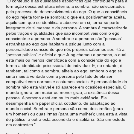
“O conteúdo e as qualidades específicas que contribuem para a
formação dessa estrutura interna, a sombra, são selecionados
pelo processo de desenvolvimento do ego. O que a consciência
do ego rejeita torna-se sombra; o que ela positivamente aceita,
aquilo com que se identifica e absorve em si, torna-se parte
integrante de si mesma e da persona. A sombra é caracterizada
pelos traços e qualidades que são incompatíveis com o ego
consciente e a persona. A sombra e a persona são “pessoas”
estranhas ao ego que habitam a psique junto com a
personalidade consciente que nós próprios sabemos ser. Há a
“pessoa pública” e oficial a que Jung chamou a persona, a qual
está mais ou menos identificada com a consciência do ego e
forma a identidade psicossocial do indivíduo. E, no entanto, é
também, tal como a sombra, alheia ao ego, embora o ego se
sinta mais à vontade com a persona pelo fato de ela ser
compatível com normas e costumes sociais. A personalidade da
sombra não está visível e só aparece em ocasiões especiais. O
mundo ignora, em maior ou menor grau, a existência dessa
pessoa. A persona está em muito mais evidência. Ela
desempenha um papel oficial, cotidiano, de adaptação ao
mundo social. Sombra e persona são como dois irmãos (para
um homem) ou duas irmās (para uma mulher); uma está à vista
do público, a outra está escondida e é solitária. São um estudo
em contrastes.”