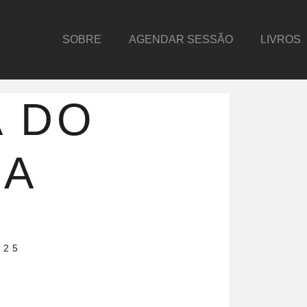
SOBRE
AGENDAR SESSÃO
LIVROS
A DO
DA
025