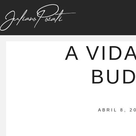
A VID
BU
ABRIL 8, 2