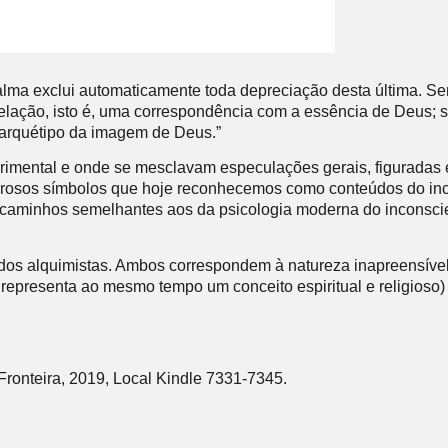
 alma exclui automaticamente toda depreciação desta última. Se
lação, isto é, uma correspondência com a essência de Deus; s
 arquétipo da imagem de Deus.”
ntal e onde se mesclavam especulações gerais, figuradas e int
osos símbolos que hoje reconhecemos como conteúdos do incon
aminhos semelhantes aos da psicologia moderna do inconscie
os alquimistas. Ambos correspondem à natureza inapreensível 
representa ao mesmo tempo um conceito espiritual e religioso) o
Fronteira, 2019, Local Kindle 7331-7345.