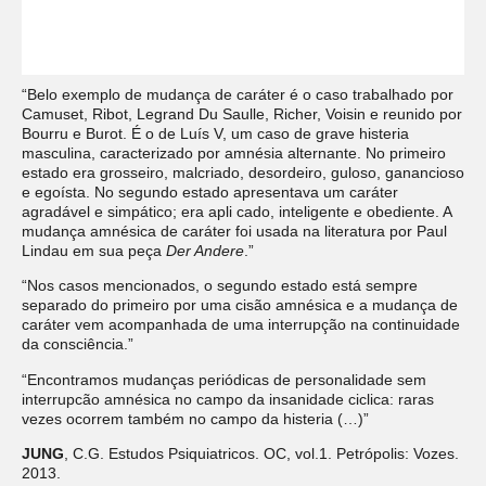
“Belo exemplo de mudança de caráter é o caso trabalhado por
Camuset, Ribot, Legrand Du Saulle, Richer, Voisin e reunido por
Bourru e Burot. É o de Luís V, um caso de grave histeria
masculina, caracterizado por amnésia alternante. No primeiro
estado era grosseiro, malcriado, desordeiro, guloso, ganancioso
e egoísta. No segundo estado apresentava um caráter
agradável e simpático; era apli cado, inteligente e obediente. A
mudança amnésica de caráter foi usada na literatura por Paul
Lindau em sua peça
Der Andere
.”
“Nos casos mencionados, o segundo estado está sempre
separado do primeiro por uma cisão amnésica e a mudança de
caráter vem acompanhada de uma interrupção na continuidade
da consciência.”
“Encontramos mudanças periódicas de personalidade sem
interrupcão amnésica no campo da insanidade ciclica: raras
vezes ocorrem também no campo da histeria (…)”
JUNG
, C.G. Estudos Psiquiatricos. OC, vol.1. Petrópolis: Vozes.
2013.