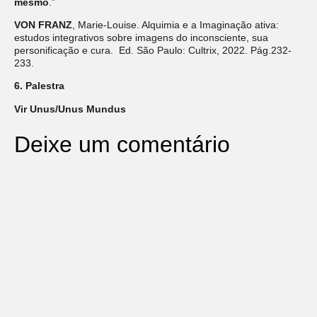
mesmo
.”
VON FRANZ
, Marie-Louise. Alquimia e a Imaginação ativa:
estudos integrativos sobre imagens do inconsciente, sua
personificação e cura. Ed. São Paulo: Cultrix, 2022. Pág.232-
233.
6. Palestra
Vir Unus/Unus Mundus
Deixe um comentário
O seu endereço de e-mail não será publicado.
Campos
obrigatórios são marcados com
*
Comentário
*