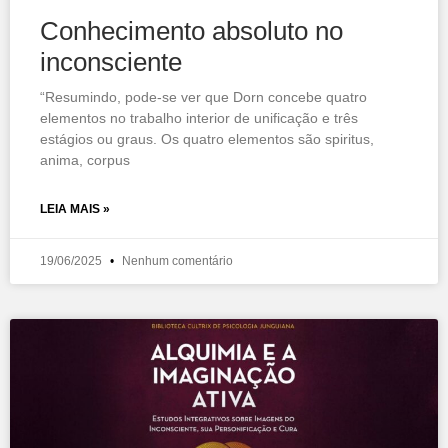
Conhecimento absoluto no
inconsciente
“Resumindo, pode-se ver que Dorn concebe quatro
elementos no trabalho interior de unificação e três
estágios ou graus. Os quatro elementos são spiritus,
anima, corpus
LEIA MAIS »
19/06/2025
Nenhum comentário