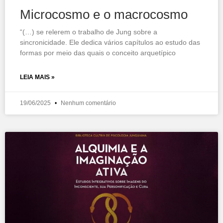
Microcosmo e o macrocosmo
“(…) se relerem o trabalho de Jung sobre a
sincronicidade. Ele dedica vários capítulos ao estudo das
formas por meio das quais o conceito arquetípico
LEIA MAIS »
19/06/2025
Nenhum comentário