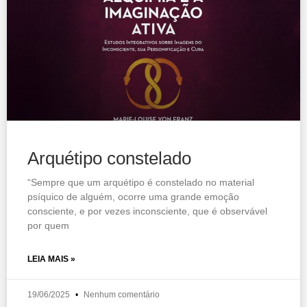
Arquétipo constelado
“Sempre que um arquétipo é constelado no material
psíquico de alguém, ocorre uma grande emoção
consciente, e por vezes inconsciente, que é observável
por quem
LEIA MAIS »
19/06/2025
Nenhum comentário