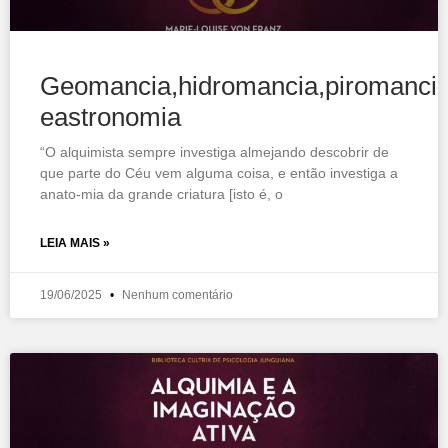
Geomancia,hidromancia,piromanci
eastronomia
“O alquimista sempre investiga almejando descobrir de
que parte do Céu vem alguma coisa, e então investiga a
anato-mia da grande criatura [isto é, o
LEIA MAIS »
19/06/2025
Nenhum comentário