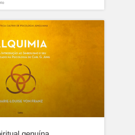
rio
iritual genuína