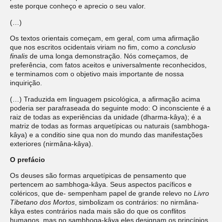
este porque conheço e aprecio o seu valor.
(…)
Os textos orientais começam, em geral, com uma afirmação
que nos escritos ocidentais viriam no fim, como a
conclusio
finalis
de uma longa demonstração. Nós começamos, de
preferência, com fatos aceitos e universalmente reconhecidos,
e terminamos com o objetivo mais importante de nossa
inquirição.
(…) Traduzida em linguagem psicológica, a afirmação acima
poderia ser parafraseada do seguinte modo: O inconsciente é a
raiz de todas as experiências da unidade (dharma-kâya); é a
matriz de todas as formas arquetípicas ou naturais (sambhoga-
kâya) e a conditio sine qua non do mundo das manifestações
exteriores (nirmâna-kâya).
O prefácio
Os deuses são formas arquetípicas de pensamento que
pertencem ao sambhoga-kâya. Seus aspectos pacíficos e
coléricos, que de- sempenham papel de grande relevo no
Livro
Tibetano dos Mortos
, simbolizam os contrários: no nirmâna-
kâya estes contrários nada mais são do que os conflitos
humanos, mas no sambhoga-kâya eles designam os princípios