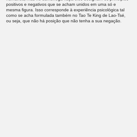
positivos e negativos que se acham unidos em uma só e
mesma figura. Isso corresponde à experiência psicológica tal
como se acha formulada também no Tao Te King de Lao-Tsé,
ou seja, que não há posição que não tenha a sua negação.
Onde existe a fé, também existe a dúvida; e onde se acha a
dúvida, também está a credulidade; onde está a moralidade,
está também a tentação. (…) O fato de os opostos aparecerem
como deuses provém da simples constatação de que são muito
poderosos. Por esta razão a filosofia chinesa os explica a modo
de princípios cósmicos, aos quais chama de yang e yin. Quanto
mais se pretende separar os opostos, tanto maior se torna seu
poder. “Se uma árvore cresce até o céu, suas raízes se
projetam até o inferno”, diz Nietzsche.
Saudação ao espírito único
Esta seção nos mostra claramente que o espírito único é o
inconsciente, porque é caracterizado como “eterno,
desconhecido, não visível, incognoscível”. Mas ela fala também
de traços que correspondem à experiência oriental. São os
atributos “sempre claro, eternamente existente, irradiante e sem
sombra”. Quanto mais o indivíduo se concentra em torno de
seus conteúdos inconscientes, tanto mais carregados de
energia eles se tornam; este é um fato psicológico indiscutível.
Tais conteúdos são vivificados, iluminados como que a partir de