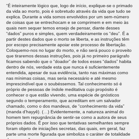
“É inteiramente lógico que, logo de início, explique-se o primado
da vida ao morto, pois é sobretudo através da vida que tudo se
explica. Durante a vida somos envolvidos por um sem-número
de coisas que se entrechocam e se comprimem e em meio às
quais nem sequer temos ensejo de pensar, diante desses
“dados” puros e simples, quem verdadeiramente os “deu”. É a
partir destes dados que o morto se liberta, e as instruções têm
por escopo precisamente apoiar este processo de libertação.
Coloquemo-nos no lugar do morto, e não será pouco o proveito
que tiraremos dessas instruções, pois já no primeiro parágrafo
ficamos sabendo que o “doador” de todos esses “dados” habita
dentro de nós, verdade esta que nunca é suficientemente
entendida, apesar de sua evidência, tanto nas máximas como
nas mínimas coisas, mas seria necessário e até mesmo
imprescindível que o soubéssemos. Tal conhecimento só é
próprio de pessoas de índole meditativa cujo propósito é
conhecer o que estão vivendo, uma espécie de gnósticos
segundo o temperamento, que acreditam em um salvador
chamado, como o dos mandeus, de “conhecimento da vida”
(manda d’hayyê). (…) Evidentemente, a natureza animal do
homem tem repugnância de sentir-se como a autora de seus
próprios dados. É por isso que tentativas semelhantes sempre
foram objeto de iniciações secretas, das quais, em geral, faz
parte uma morte figurada que simboliza o caráter de totalidade