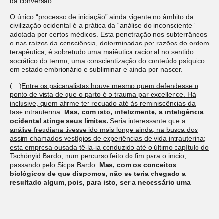
da conversão.
O único “processo de iniciação” ainda vigente no âmbito da
civilização ocidental é a prática da “análise do inconsciente”
adotada por certos médicos. Esta penetração nos subterrâneos
e nas raízes da consciência, determinadas por razões de ordem
terapêutica, é sobretudo uma maiêutica racional no sentido
socrático do termo, uma conscientização do conteúdo psíquico
em estado embrionário e subliminar e ainda por nascer.
(…)
Entre os psicanalistas houve mesmo quem defendesse o
ponto de vista de que o parto é o trauma par excellence. Há,
inclusive, quem afirme ter recuado até às reminiscências da
fase intrauterina.
Mas, com isto, infelizmente, a inteligência
ocidental atinge seus limites.
S
eria interessante que a
análise freudiana tivesse ido mais longe ainda, na busca dos
assim chamados vestígios de experiências de vida intrauterina;
esta empresa ousada tê-la-ia conduzido até o último capítulo do
Tschönyid Bardo, num percurso feito do fim
para o início,
passando pelo Sidpa Bardo.
Mas, com os conceitos
bio
lógicos de que dispomos, não se teria chegado a
resultado algum, pois, para isto, seria necessário uma
preparação totalmente diversa daquela que nos oferecem
os pressupostos das Ciências Naturais
.
Caso tivesse sido
possível descobrir pelo menos vestígios de tal experiência, uma
busca retrospectiva teria conduzido ao postulado de uma vida