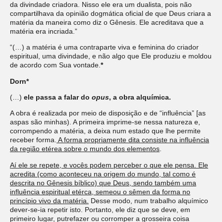
da divindade criadora. Nisso ele era um dualista, pois não
compartilhava da opinião dogmática oficial de que Deus criara a
matéria da maneira como diz o Gênesis. Ele acreditava que a
matéria era incriada.”
“(…) a matéria é uma contraparte viva e feminina do criador
espiritual, uma divindade, e não algo que Ele produziu e moldou
de acordo com Sua vontade.
*
Dorn*
(…)
ele passa a falar do
opus
, a obra alquímica.
A obra é realizada por meio de disposição e de “influência” [as
aspas são minhas). A primeira imprime-se nessa natureza e,
corrompendo a matéria, a deixa num estado que lhe permite
receber forma.
A forma propriamente dita consiste na influência
da região etérea sobre o mundo dos elementos
.
Aí ele se repete, e vocês podem perceber o que ele pensa. Ele
acredita (como aconteceu na origem do mundo, tal como é
descrita no Gênesis bíblico) que Deus, sendo também uma
influência espiritual etérca, semeou o sêmen da forma no
princípio vivo da matéria.
Desse modo, num trabalho alquímico
dever-se-ia repetir isto. Portanto, ele diz que se deve, em
primeiro lugar, putrefazer ou corromper a grosseira coisa