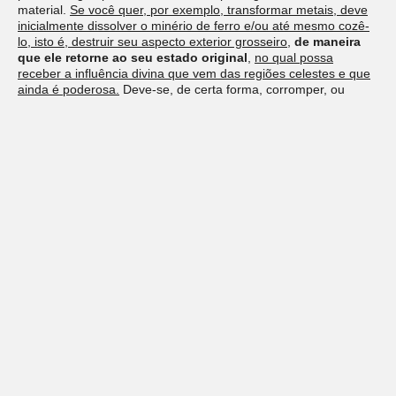
material.
Se você quer, por exemplo, transformar metais, deve
inicialmente dissolver o minério de ferro e/ou até mesmo cozê-
lo, isto é, destruir seu aspecto exterior grosseiro
,
de maneira
que ele retorne ao seu estado original
,
no qual possa
receber a influência divina que vem das regiões celestes e que
ainda é poderosa.
Deve-se, de certa forma, corromper, ou
dissolver, um pedaço de metal por exemplo, após o que a
constelação astrológica vai influenciá-lo, e então
será como
uma repetição da cosmogonia
, podendo-se novamente levar
adiante a transformação.”
VON FRANZ
, Marie-Louise. Alquimia e a Imaginação ativa:
estudos integrativos sobre imagens do inconsciente, sua
personificação e cura. Ed. São Paulo: Cultrix, 2022. Pág.69-71.
2. Palestra
O Poder divino na matéria
Deixe um comentário
O seu endereço de e-mail não será publicado.
Campos