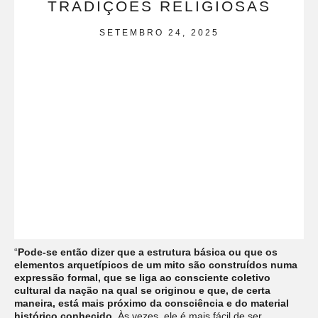
TRADIÇÕES RELIGIOSAS
SETEMBRO 24, 2025
“
Pode-se então dizer que a estrutura básica ou que os
elementos arquetípicos de um mito são construídos numa
expressão formal, que se liga ao consciente coletivo
cultural da nação na qual se originou e que, de certa
maneira, está mais próximo da consciência e do material
histórico conhecido.
Às vezes, ele é mais fácil de ser