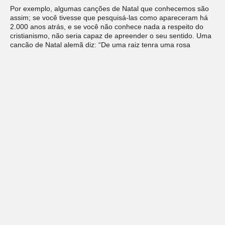
Por exemplo, algumas canções de Natal que conhecemos são
assim; se você tivesse que pesquisá-las como apareceram há
2.000 anos atrás, e se você não conhece nada a respeito do
cristianismo, não seria capaz de apreender o seu sentido. Uma
canção de Natal alemã diz: “De uma raiz tenra uma rosa
despontou”, e então seguem- se algumas alusões remotas a
respeito de uma Virgem intocada. Suponhamos que não se
conheça nada sobre o cristianismo, e se descubra essa canção.
Dir-se-ia que há algo sobre uma rosa e sobre uma virgem, mas
o que isso significa? Para nós, a canção é inteligível, porque ela
se refere a um mistério que nós todos conhecemos. A tradição
cristã está totalmente integrada em nossa cultura, podendo tais
canções aparecer sob uma forma alusiva; entretanto, somente
os temas arquetípicos que são significativos para muitas
pessoas, há centenas de
anos, são tratados dessa maneira.
Se
o cristianismo tivesse sido confinado a uma seita local na Ásia
Menor, ele teria morrido com o seu mito, e não teria atraído
outros materiais simbólicos, e nem teria essa forma.
A elaboração extensiva do material original prova- velmente
depende da importância do impacto que o evento nuclear
arquetípico causa sobre as pessoas.
Há uma proposta de que, talvez, o cristianismo tenha se
originado como saga local e, a partir desta, tenha se