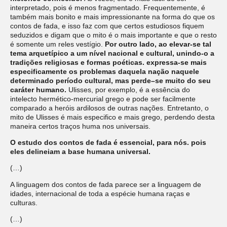
interpretado, pois é menos fragmentado. Frequentemente, é
também mais bonito e mais impressionante na forma do que os
contos de fada, e isso faz com que certos estudiosos fiquem
seduzidos e digam que o mito é o mais importante e que o resto
é somente um reles vestígio.
Por outro lado, ao elevar-se tal
tema arquetípico a um nível nacional e cultural, unindo-o a
tradições religiosas e formas poéticas. expressa-se mais
especificamente os problemas daquela nação naquele
determinado período cultural, mas perde–se muito do seu
caráter humano.
Ulisses, por exemplo, é a essência do
intelecto hermético-mercurial grego e pode ser facilmente
comparado a heróis ardilosos de outras nações. Entretanto, o
mito de Ulisses é mais especifico e mais grego, perdendo desta
maneira certos traços huma nos universais.
O estudo dos contos de fada é essencial, para nós. pois
eles delineiam a base humana universal.
(…)
A linguagem dos contos de fada parece ser a linguagem de
idades, internacional de toda a espécie humana raças e
culturas.
(…)