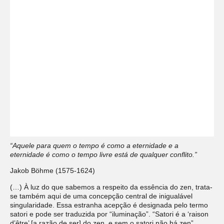
“Aquele para quem
o tempo é como a eternidade
e a
eternidade é como o tempo livre está de qualquer conflito.”
Jakob Böhme (1575-1624)
(…) À luz do que sabemos a respeito da essência do zen, trata-
se também aqui de uma concepção central de inigualável
singularidade. Essa estranha acepção é designada pelo termo
satori e pode ser traduzida por “iluminação”. “Satori é a ‘raison
d’être’ [a razão de ser] do zen, e sem o satori não há zen”,