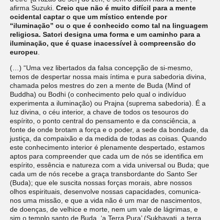
afirma Suzuki.
Creio que não é muito difícil para a mente
ocidental captar o que um místico entende por
“iluminação” ou o que é conhecido como tal na linguagem
religiosa. Satori designa uma forma e um caminho para a
iluminação, que é quase inacessível à compreensão do
europeu
.
(…) “Uma vez libertados da falsa concepção de si-mesmo,
temos de despertar nossa mais íntima e pura sabedoria divina,
chamada pelos mestres do zen a mente de Buda (Mind of
Buddha) ou Bodhi (o conhecimento pelo qual o indivíduo
experimenta a iluminação) ou Prajna (suprema sabedoria). É a
luz divina, o céu interior, a chave de todos os tesouros do
espírito, o ponto central do pensamento e da consciência, a
fonte de onde brotam a força e o poder, a sede da bondade, da
justiça, da compaixão e da medida de todas as coisas. Quando
este conhecimento interior é plenamente despertado, estamos
aptos para compreender que cada um de nós se identifica em
espírito, essência e natureza com a vida universal ou Buda; que
cada um de nós recebe a graça transbordante do Santo Ser
(Buda); que ele suscita nossas forças morais, abre nossos
olhos espirituais, desenvolve nossas capacidades, comunica-
nos uma missão, e que a vida não é um mar de nascimentos,
de doenças, de velhice e morte, nem um vale de lágrimas, e
sim o templo santo de Buda, ‘a Terra Pura’ (Sukhavati, a terra