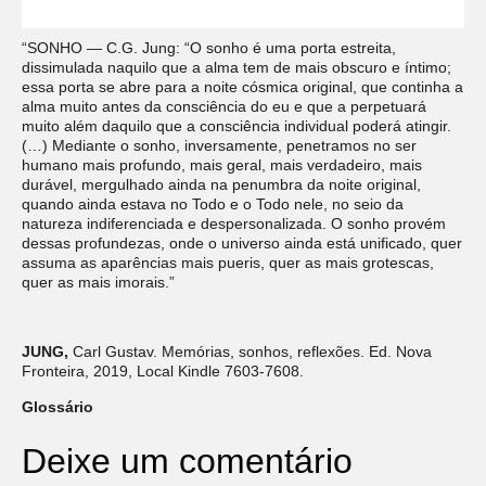
“SONHO — C.G. Jung: “O sonho é uma porta estreita,
dissimulada naquilo que a alma tem de mais obscuro e íntimo;
essa porta se abre para a noite cósmica original, que continha a
alma muito antes da consciência do eu e que a perpetuará
muito além daquilo que a consciência individual poderá atingir.
(…) Mediante o sonho, inversamente, penetramos no ser
humano mais profundo, mais geral, mais verdadeiro, mais
durável, mergulhado ainda na penumbra da noite original,
quando ainda estava no Todo e o Todo nele, no seio da
natureza indiferenciada e despersonalizada. O sonho provém
dessas profundezas, onde o universo ainda está unificado, quer
assuma as aparências mais pueris, quer as mais grotescas,
quer as mais imorais.”
JUNG,
Carl Gustav. Memórias, sonhos, reflexões. Ed. Nova
Fronteira, 2019, Local Kindle 7603-7608.
Glossário
Deixe um comentário