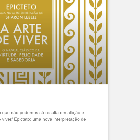
o que não podemos só resulta em aflição e
de viver/ Epicteto; uma nova interpretação de