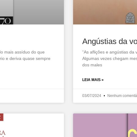
Angústias da v
do mais assíduo do que
“As aflições e angústias da
ário e deriva quase sempre
Algumas vezes chegam mesm
dos males
LEIA MAIS »
03/07/2024
Nenhum comentá