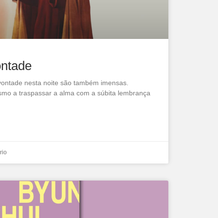
ontade
 vontade nesta noite são também imensas.
o a traspassar a alma com a súbita lembrança
rio