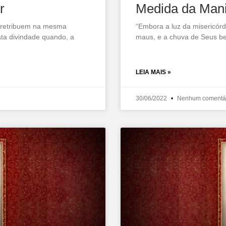
r
Medida da Mani
 retribuem na mesma
“Embora a luz da misericór
a divindade quando, a
maus, e a chuva de Seus be
LEIA MAIS »
30/06/2022
Nenhum comentá