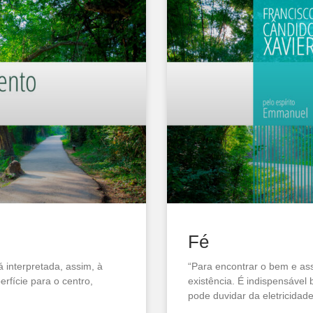
Fé
 interpretada, assim, à
“Para encontrar o bem e assi
erfície para o centro,
existência. É indispensável
pode duvidar da eletricidade