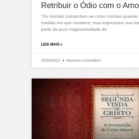
Retribuir o Ódio com o Amo
“Os mortais comportam-se como mortais quando
medida em que recebem; mas expressam sua inat
partir da pura magnanimidade de
LEIA MAIS »
30/06/2022
Nenhum comentário