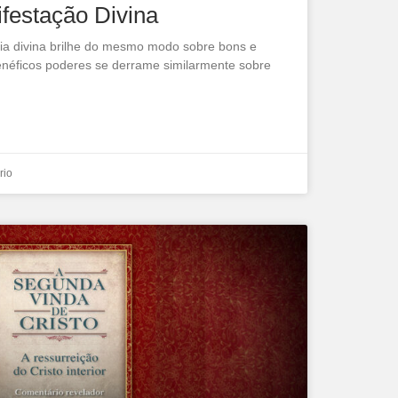
festação Divina
dia divina brilhe do mesmo modo sobre bons e
néficos poderes se derrame similarmente sobre
rio