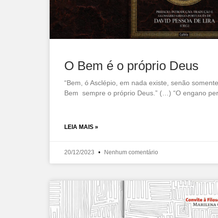
O Bem é o próprio Deus
“Bem, ó Asclépio, em nada existe, senão soment
Bem sempre o próprio Deus.” (…) “O engano perv
LEIA MAIS »
20/12/2023
Nenhum comentário