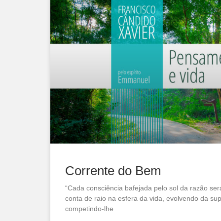
Corrente do Bem
“Cada consciência bafejada pelo sol da razão será
conta de raio na esfera da vida, evolvendo da sup
competindo-lhe