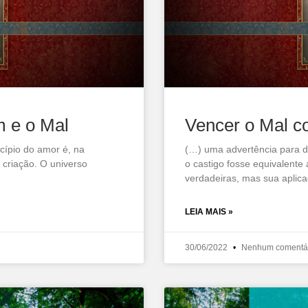
m e o Mal
Vencer o Mal 
cípio do amor é, na
(…) uma advertência para d
criação. O universo
o castigo fosse equivalente 
verdadeiras, mas sua aplic
LEIA MAIS »
30/06/2022
Nenhum comentá