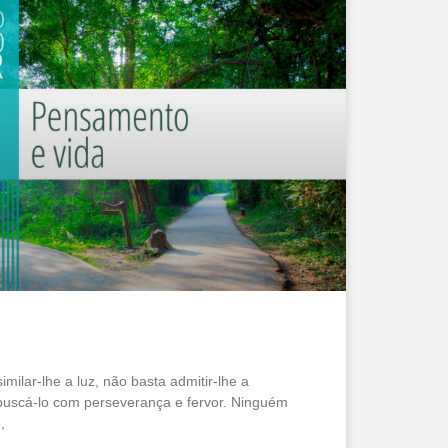
milar-lhe a luz, não basta admitir-lhe a
 buscá-lo com perseverança e fervor. Ninguém
,