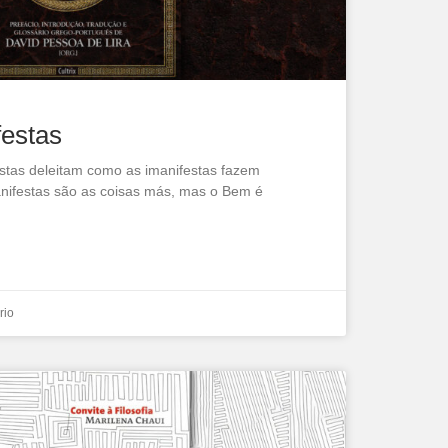
festas
estas deleitam como as imanifestas fazem
anifestas são as coisas más, mas o Bem é
rio