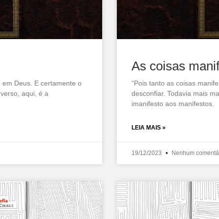
As coisas mani
e em Deus. E certamente o
“Pois tanto as coisas manif
erso, aqui, é a
desconfiar. Todavia mais m
imanifesto aos manifestos.
LEIA MAIS »
19/12/2023
Nenhum comentá