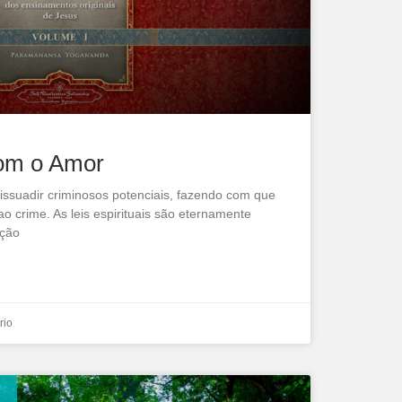
com o Amor
issuadir criminosos potenciais, fazendo com que
ao crime. As leis espirituais são eternamente
ação
rio