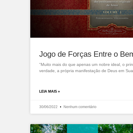
Jogo de Forças Entre o Be
“Muito mais do que apenas um nobre ideal, o prin
verdade, a própria manifestação de Deus em Sua 
LEIA MAIS »
30/06/2022
Nenhum comentário