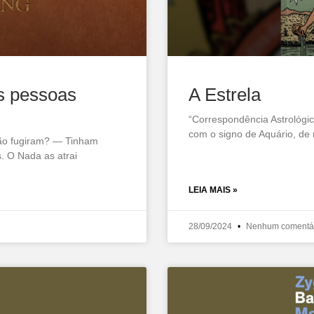
s pessoas
A Estrela
“Correspondência Astrológic
com o signo de Aquário, de 
ão fugiram? — Tinham
s. O Nada as atrai
LEIA MAIS »
28/09/2024
Nenhum comentá