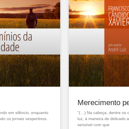
Merecimento p
ando em silêncio, enquanto
“(…) Na cabeça, dentre os c
o os jornais vespertinos.
luz, à maneira de delicado 
sensível com que