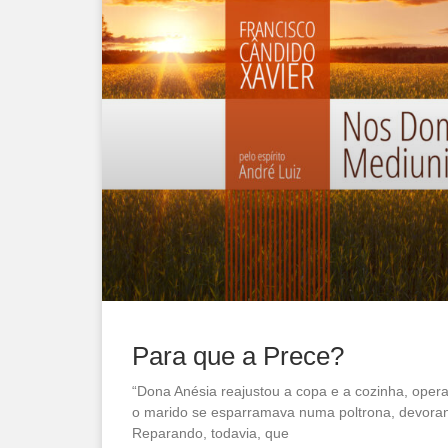
Para que a Prece?
“Dona Anésia reajustou a copa e a cozinha, oper
o marido se esparramava numa poltrona, devorand
Reparando, todavia, que