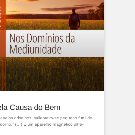
ela Causa do Bem
abelos grisalhos, salientava-se pequeno funil de
adorno.” (…) É um aparelho magnético ultra-