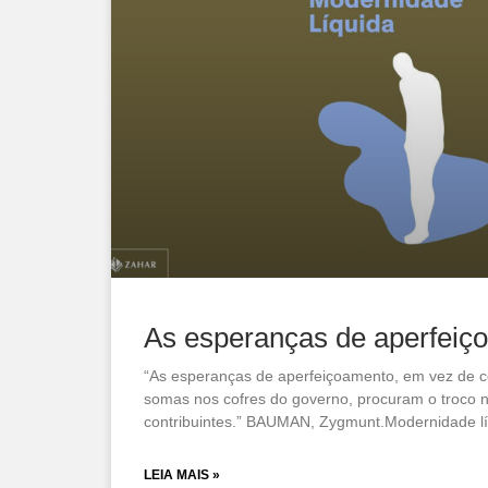
As esperanças de aperfeiç
“As esperanças de aperfeiçoamento, em vez de c
somas nos cofres do governo, procuram o troco 
contribuintes.” BAUMAN, Zygmunt.Modernidade lí
LEIA MAIS »