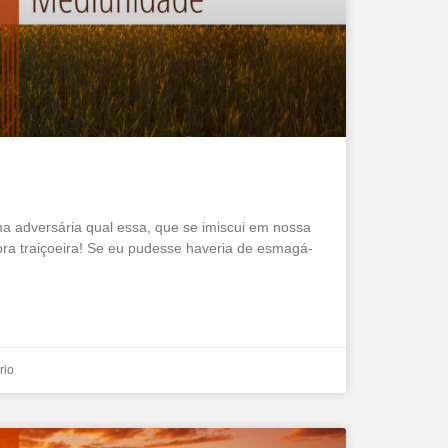
uma adversária qual essa, que se imiscui em nossa
ora traiçoeira! Se eu pudesse haveria de esmagá-
rio