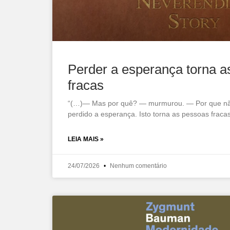
Perder a esperança torna a
fracas
“(…)— Mas por quê? — murmurou. — Por que n
perdido a esperança. Isto torna as pessoas fraca
LEIA MAIS »
24/07/2026
Nenhum comentário