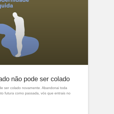
ado não pode ser colado
de ser colado novamente. Abandonai toda
nto futura como passada, vós que entrais no