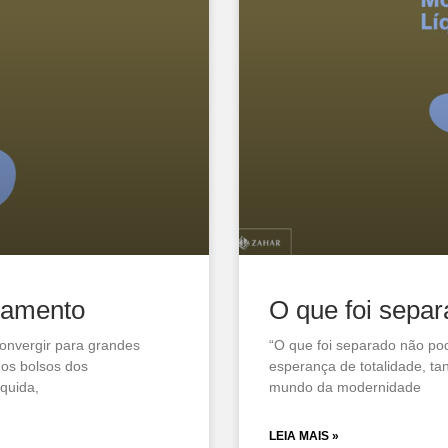
oamento
O que foi separ
onvergir para grandes
“O que foi separado não po
nos bolsos dos
esperança de totalidade, ta
quida,
mundo da modernidade
LEIA MAIS »