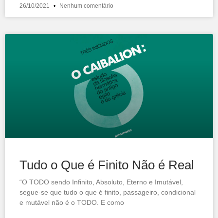
26/10/2021
Nenhum comentário
Tudo o Que é Finito Não é Real
“O TODO sendo Infinito, Absoluto, Eterno e Imutável,
segue-se que tudo o que é finito, passageiro, condicional
e mutável não é o TODO. E como