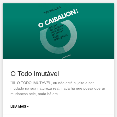
O Todo Imutável
“III. O TODO IMUTÁVEL, ou não está sujeito a ser
mudado na sua natureza real, nada há que possa operar
mudanças nele, nada há em
LEIA MAIS »