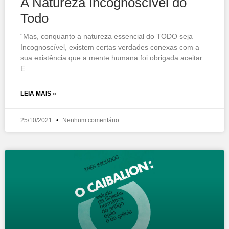
A Natureza Incognoscível do
Todo
“Mas, conquanto a natureza essencial do TODO seja
Incognoscível, existem certas verdades conexas com a
sua existência que a mente humana foi obrigada aceitar.
E
LEIA MAIS »
25/10/2021
Nenhum comentário