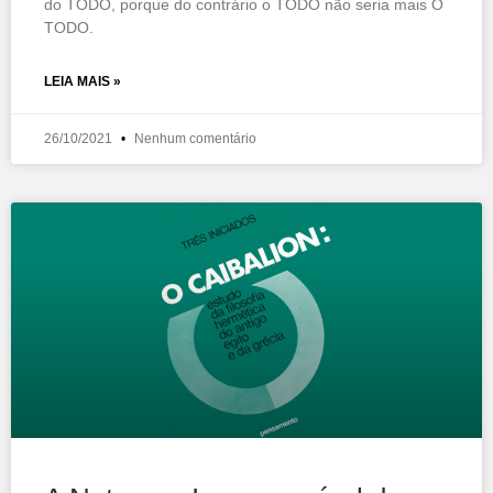
do TODO, porque do contrário o TODO não seria mais O
TODO.
LEIA MAIS »
26/10/2021
Nenhum comentário