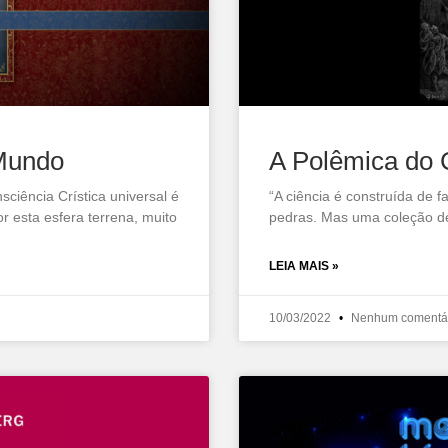
Mundo
A Polêmica do 
ciência Crística universal é
“A ciência é construída de 
r esta esfera terrena, muito
pedras. Mas uma coleção de
LEIA MAIS »
10/03/2022
Nenhum comentá