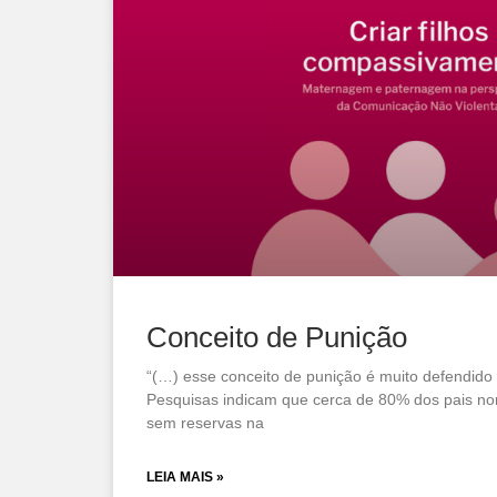
Conceito de Punição
“(…) esse conceito de punição é muito defendido 
Pesquisas indicam que cerca de 80% dos pais no
sem reservas na
LEIA MAIS »