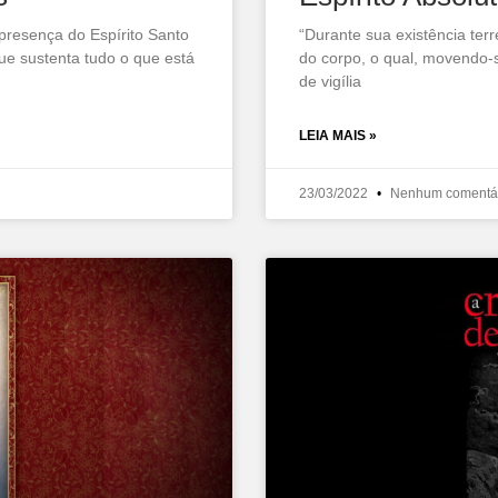
presença do Espírito Santo
“Durante sua existência te
ue sustenta tudo o que está
do corpo, o qual, movendo-
de vigília
LEIA MAIS »
23/03/2022
Nenhum comentá