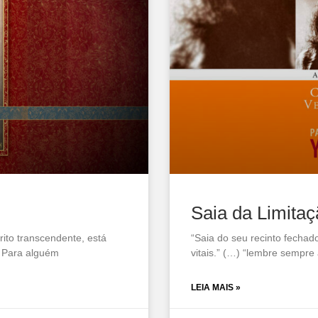
Saia da Limita
rito transcendente, está
“Saia do seu recinto fechad
. Para alguém
vitais.” (…) “lembre sempre 
LEIA MAIS »