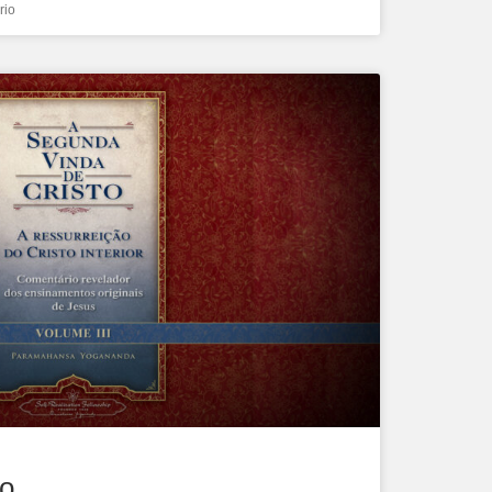
rio
to