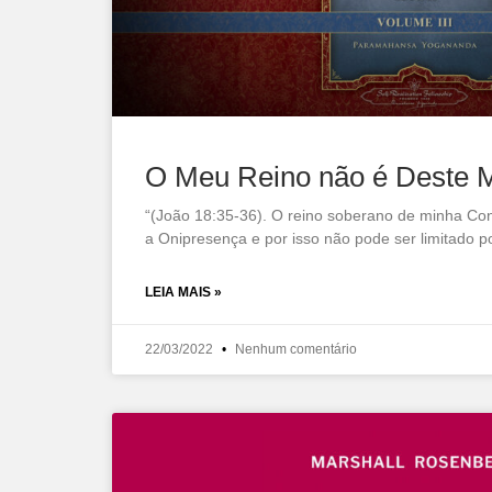
O Meu Reino não é Deste 
“(João 18:35-36). O reino soberano de minha Cons
a Onipresença e por isso não pode ser limitado po
LEIA MAIS »
22/03/2022
Nenhum comentário