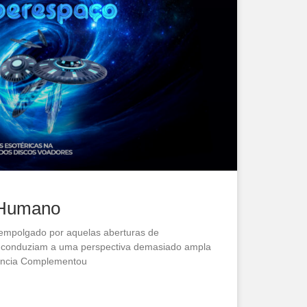
Humano
empolgado por aquelas aberturas de
 conduziam a uma perspectiva demasiado ampla
ência Complementou