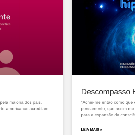
Descompasso 
pela maioria dos pais.
“Achei-me então como que 
rte-americanos acreditam
pensamento, que assim me
para a expansão da consci
LEIA MAIS »