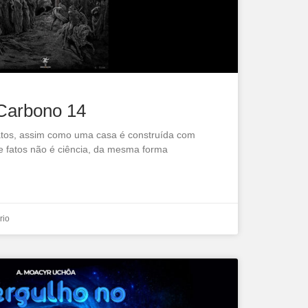
Carbono 14
fatos, assim como uma casa é construída com
 fatos não é ciência, da mesma forma
rio