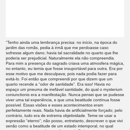
“Tenho ainda uma lembrança precisa: no início, na época do
jardim das romãs, pedia à irmã que me perdoasse caso
sofresse algum dano; havia tal sacralidade no quarto que lhe
poderia ser prejudicial. Naturalmente ela não compreendia.
Para mim a presença do sagrado criava uma atmosfera mágica,
no entanto, eu temia que fosse insuportável para outra. Era por
esse motivo que me desculpava; pois nada podia fazer para
evitá-lo. Foi então que compreendi por que dizem que um
quarto recende a “odor de santidade”. Era isso! Havia no
espaço um pneuma de inefável santidade, do qual o mysterium
coniunctionis era a manifestação. Nunca pensei que se pudesse
viver uma tal experiência, e que uma beatitude contínua fosse
possível. Essas visões e esses acontecimentos eram
perfeitamente reais. Nada havia de artificialmente forçado; pelo
contrário, tudo era de extrema objetividade. Teme-se usar a
expressão “eterno”; não posso, entretanto, descrever o que vivi
senão como a beatitude de um estado intemporal, no qual