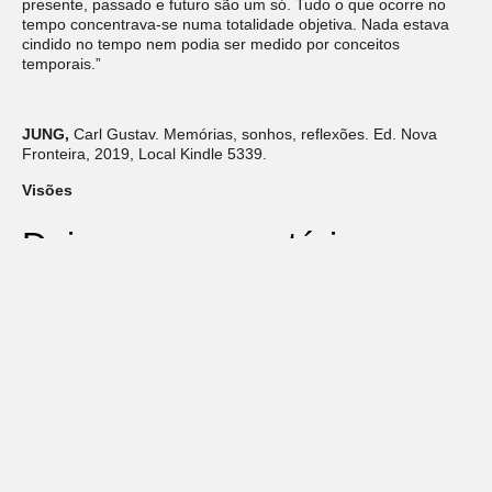
presente, passado e futuro são um só. Tudo o que ocorre no
tempo concentrava-se numa totalidade objetiva. Nada estava
cindido no tempo nem podia ser medido por conceitos
temporais.”
JUNG,
Carl Gustav. Memórias, sonhos, reflexões. Ed. Nova
Fronteira, 2019, Local Kindle 5339.
Visões
Deixe um comentário
O seu endereço de e-mail não será publicado.
Campos
obrigatórios são marcados com
*
Comentário
*