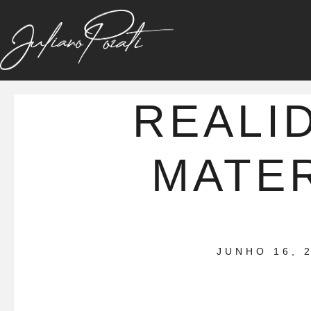
REALI
MATER
JUNHO 16, 