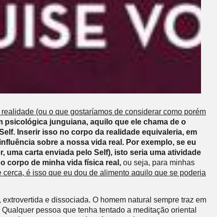
a realidade (ou o que gostaríamos de considerar como porém
 psicológica junguiana, aquilo que ele chama de o
lf. Inserir isso no corpo da realidade equivaleria, em
nfluência sobre a nossa vida real. Por exemplo, se eu
 uma carta enviada pelo Self), isto seria uma atividade
o corpo de minha vida física real,
ou seja, para minhas
e cerca, é isso que eu dou de alimento aquilo que se poderia
, extrovertida e dissociada. O homem natural sempre traz em
Qualquer pessoa que tenha tentado a meditação oriental