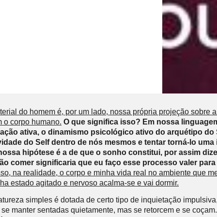
erial do homem é, por um lado, nossa própria projeção sobre 
om o corpo humano.
O que significa isso? Em nossa linguagem
ção ativa, o dinamismo psicológico ativo do arquétipo do Se
idade do Self dentro de nós mesmos e tentar torná-lo uma i
sa hipótese é a de que o sonho constitui, por assim dizer,
ão comer significaria que eu faço esse processo valer para 
sso, na realidade, o corpo e minha vida real no ambiente que m
ha estado agitado e nervoso acalma-se e vai dormir.
tureza simples é dotada de certo tipo de inquietação impulsiva
 manter sentadas quietamente, mas se retorcem e se coçam. 