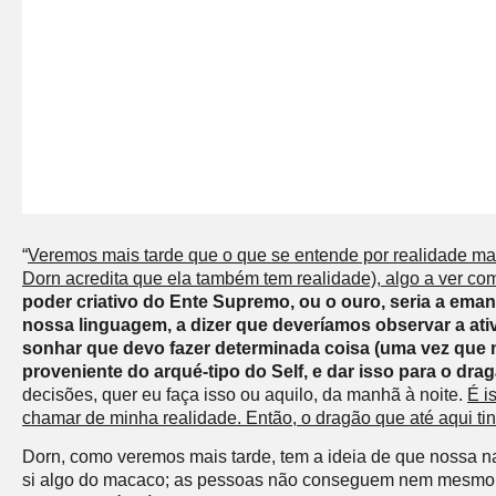
“
Veremos mais tarde que o que se entende por realidade mat
Dorn acredita que ela também tem realidade), algo a ver c
poder criativo do Ente Supremo, ou o ouro, seria a emana
nossa linguagem, a dizer que deveríamos observar a ativ
sonhar que devo fazer determinada coisa (uma vez que nos
proveniente do arqué-tipo do Self, e dar isso para o drag
decisões, quer eu faça isso ou aquilo, da manhã à noite.
É i
chamar de minha realidade. Então, o dragão que até aqui tin
Dorn, como veremos mais tarde, tem a ideia de que nossa na
si algo do macaco; as pessoas não conseguem nem mesmo se