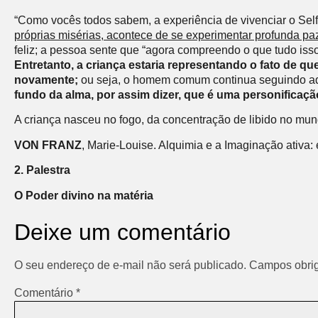
“Como vocês todos sabem, a experiência de vivenciar o Self 
próprias misérias, acontece de se experimentar profunda paz 
feliz; a pessoa sente que “agora compreendo o que tudo iss
Entretanto, a criança estaria representando o fato de q
novamente;
ou seja, o homem comum continua seguindo ad
fundo da alma, por assim dizer, que é uma personificaç
A criança nasceu no fogo, da concentração de libido no mun
VON FRANZ
, Marie-Louise. Alquimia e a Imaginação ativa:
2. Palestra
O Poder divino na matéria
Deixe um comentário
O seu endereço de e-mail não será publicado.
Campos obrig
Comentário
*