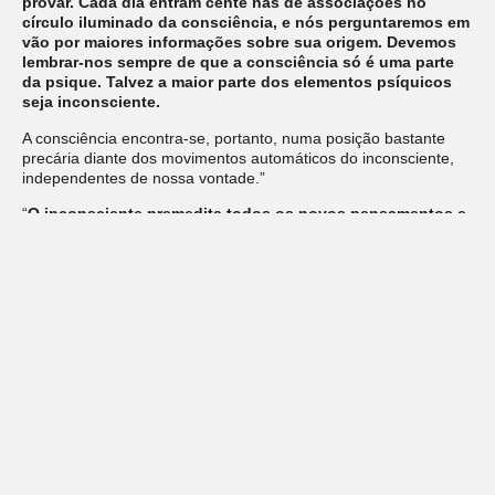
provar. Cada dia entram cente nas de associações no
círculo iluminado da consciência, e nós perguntaremos em
vão por maiores informações sobre sua origem. Devemos
lembrar-nos sempre de que a consciência só é uma parte
da psique. Talvez a maior parte dos elementos psíquicos
seja inconsciente.
A consciência encontra-se, portanto, numa posição bastante
precária diante dos movimentos automáticos do inconsciente,
independentes de nossa vontade.”
“
O inconsciente premedita todos os novos pensamentos e
combinações. E quando a consciência se aproxima do
inconsciente com um desejo, foi o inconsciente que
previamente lhe inspirou este desejo.
É neste solo traiçoeiro que se movimenta todo aquele que
procura novos caminhos espirituais. Ai dele se não
exercitar constantemente a autocrítica!”
“Como diz Lombroso, existem malucos com genialidade e
gênios com maluquices. Um dos sinais mais comuns e gerais
da degeneração é a histeria, a falta de autocontrole e
autocrítica.”
JUNG
, C.G. Estudos Psiquiatricos. OC, vol.1. Petrópolis: Vozes.