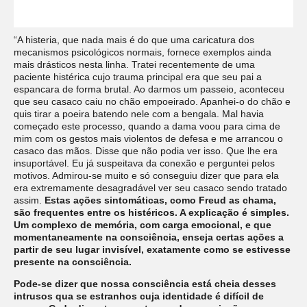
“A histeria, que nada mais é do que uma caricatura dos
mecanismos psicológicos normais, fornece exemplos ainda
mais drásticos nesta linha. Tratei recentemente de uma
paciente histérica cujo trauma principal era que seu pai a
espancara de forma brutal. Ao darmos um passeio, aconteceu
que seu casaco caiu no chão empoeirado. Apanhei-o do chão e
quis tirar a poeira batendo nele com a bengala. Mal havia
começado este processo, quando a dama voou para cima de
mim com os gestos mais violentos de defesa e me arrancou o
casaco das mãos. Disse que não podia ver isso. Que lhe era
insuportável. Eu já suspeitava da conexão e perguntei pelos
motivos. Admirou-se muito e só conseguiu dizer que para ela
era extremamente desagradável ver seu casaco sendo tratado
assim.
Estas ações sintomáticas, como Freud as chama,
são frequentes entre os histéricos. A explicação é simples.
Um complexo de memória, com carga emocional, e que
momentaneamente na consciência, enseja certas ações a
partir de seu lugar invisível, exatamente como se estivesse
presente na consciência.
Pode-se dizer que nossa consciência está cheia desses
intrusos qua se estranhos cuja identidade é difícil de