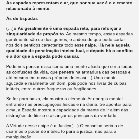
As espadas representam o ar, que por sua vez é o elemento
relacionado à mente.
Ás de Espadas
(…)
o Ás geralmente é uma espada reta, para reforçar a
singularidade de propósito
. Ao mesmo tempo, essas espadas
geralmente são de dois gumes, e a ideia de que pode cortar
nos dois sentidos caracteriza todo esse naipe.
Há nele aquela
qualidade de penetração intelec tual, e depois há o conflito
e a dor que a espada pode causar.
Podemos pensar nisso como uma mente afiada que corta todas
as confusões da vida, que penetra na armadura das pessoas e
até mesmo em nossas próprias defesas(…) Uma mente
aguçada é realmente um dom, pois pode nos livrar de culpas
inúteis, entre outras fraquezas ou fragilidades.
Se for para baixo, ela mostra a elemento Ar energia mental
entrando nas preocupações físicas e na diária. Se apontar para
cima, a Espada mostra a capacidade da mente de ir além das
distrações do fiísico e alcançar os princípios da verdade.
A Virtude desse naipe é a Justiça(…) O conselho seria o de
usarmos o poder do intelec to para a justiça, não para a
manipulação.