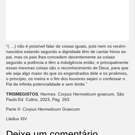
“(….) não é possível falar de coisas iguais, pois nem os recém-
nascidos estando segundo a dignidade têm de cantar hinos ao
pai, mas os pais lhes concedem decentemente as coisas
segundo a potência e têm a indulgência então; e principalmente
essas mesmas coisas são o reconhecimento de Deus, para que
ele seja algo maior do que os engendrados dele e os proêmios,
o princípio, os meios e o fim dos louvores sejam o confessar o
Pai de infinita potencialidade e sem limite.”
TRISMEGISTOS
, Hermes.
Corpus Hermeticum
graecum, São
Paulo:Ed. Cultrix, 2023, Pág. 263.
Parte II-
Corpus Hermeticum
Graecum.
Lilellus XIV
Deixe um comentário