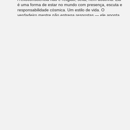
é uma forma de estar no mundo com presença, escuta e
responsabilidade cósmica. Um estilo de vida. O
verdadeiro mestre não entrega respostas — ele aponta
para o centro do teu próprio labirinto e te incentiva a
andar com suas próprias pernas..
O Círculo é a escola que abriga esse chamado.
Não como templo de verdades absolutas, mas como
laboratório vivo de autodescoberta. Aqui, formamos
iniciantes do infinito. Aprendizes de si, da Vida e do
Universo.
Nosso tempo é agora. Nossa missão é urgente.
O mundo sofre. A alma coletiva adoece. O capital se
concentra em mãos que esqueceram o sagrado. Por isso,
o conhecimento precisa encontrar a coragem. A ciência
precisa dançar com o símbolo. E a espiritualidade precisa
sair do altar e entrar no mundo, exatamente onde você
está.
8. A exoconsciência é a ponte. E nós somos seus
construtores.
Com ética, beleza, amor e compromisso, chamamos todos os
que sentem este chamado. Porque só juntos — diversos,
despertos e exoconscientes — é que vamos lembrar:
nunca
estivemos sós.