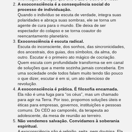
A exoconsciência é a consequência social do
processo de individuação.
Quando o indivíduo se escuta de verdade, integra suas
polaridades e abraça suas sombras, ele se torna um
agente de cura para o mundo. Ele deixa de ser
espectador do colapso e se torna coautor do
reencantamento planetário.
Exoconsciência é escuta radical.
Escuta do inconsciente, dos sonhos, das sincronicidades,
dos ancestrais, dos guias, dos símbolos, da alma, do
outro. Escutar é o primeiro ato mágico de cocriação.
Quem escuta com profundidade transforma-se em canal
de soluções que a mente sozinha jamais conceberia. Em
uma sociedade onde todos falam muito tendo tão pouco
o que dizer, escutar é em si, um ato silencioso de
revolução.
A exoconsciência é prática. É filosofia encarnada.
Ela não é uma fuga para “os céus”, mas um chamado
para agir na Terra. Por isso, propomos soluções úteis e
éticas para empresas, governos, instituições e pessoas
comuns. Do CEO ao camponês, da terapeuta ao
adolescente, da mesa de reunião ao terreiro.
Não vendemos salvação. Convidamos à soberania
espiritual.
A exoconsciência não é religião, seita, nem doutrina. Ela