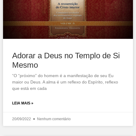
Adorar a Deus no Templo de Si
Mesmo
“O “próximo” do homem é a manifestação de seu Eu
maior ou Deus. A alma é um reflexo do Espírito, reflexo
que está em cada
LEIA MAIS »
20/09/2022
Nenhum comentário