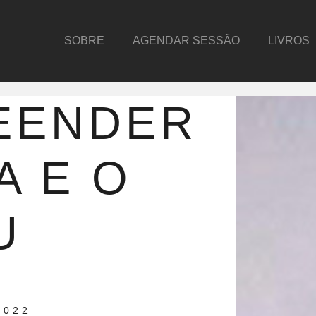
SOBRE
AGENDAR SESSÃO
LIVROS
EENDER
A E O
U
2022