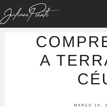
COMPR
A TERR
CÉ
MARÇO 10, 