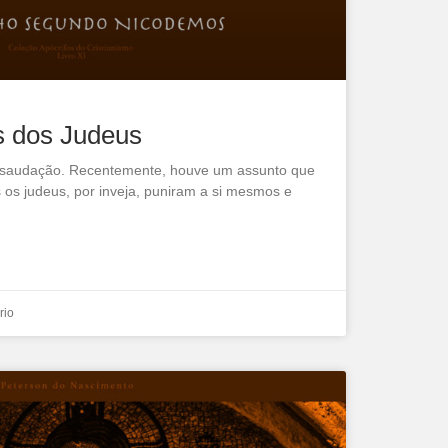
s dos Judeus
o, saudação. Recentemente, houve um assunto que
 os judeus, por inveja, puniram a si mesmos e
rio