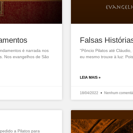
amentos
Falsas História
andamentos é narrada nos
“Pôncio Pilatos até Cláudi
es. Nos evangelhos de São
eu mesmo trouxe à luz: Pois
LEIA MAIS »
18/04/2022
Nenhum comentá
pedido a Pilatos para