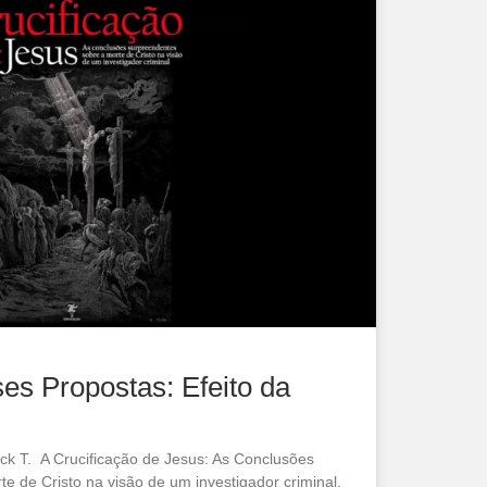
ses Propostas: Efeito da
ck T. A Crucificação de Jesus: As Conclusões
e de Cristo na visão de um investigador criminal.