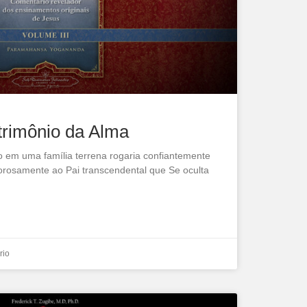
trimônio da Alma
to em uma família terrena rogaria confiantemente
morosamente ao Pai transcendental que Se oculta
rio