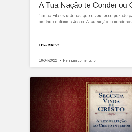
A Tua Nação te Condenou 
“Então Pilatos ordenou que o véu fosse puxado p
sentado e disse a Jesus: A tua nação te conden
LEIA MAIS »
18/04/2022
Nenhum comentário