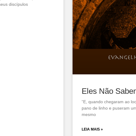
seus discípulos
Eles Não Sabe
“E, quando chegaram ao loc
pano de linho e puseram um
mesmo
LEIA MAIS »