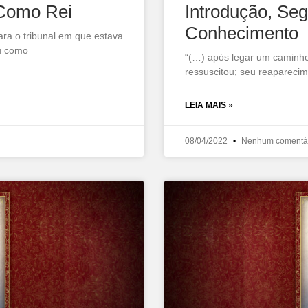
Como Rei
Introdução, Se
Conhecimento
ara o tribunal em que estava
ou como
“(…) após legar um caminho 
ressuscitou; seu reaparecim
LEIA MAIS »
08/04/2022
Nenhum comentá