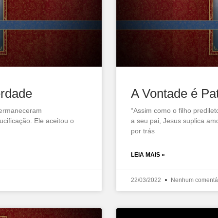
erdade
A Vontade é Pa
s permaneceram
“Assim como o filho predile
ificação. Ele aceitou o
a seu pai, Jesus suplica a
por trás
LEIA MAIS »
22/03/2022
Nenhum comentá