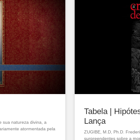
Tabela | Hipóte
Lança
 sua natureza divina, a
ariamente atormentada pela
ZUGIBE, M.D, Ph.D. Frederi
surpreendentes sobre a mort