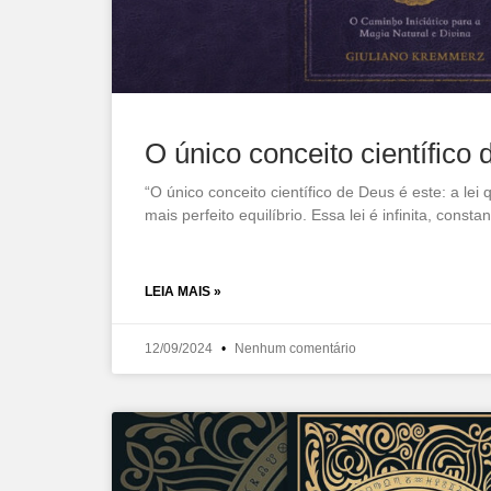
O único conceito científico
“O único conceito científico de Deus é este: a le
mais perfeito equilíbrio. Essa lei é infinita, const
LEIA MAIS »
12/09/2024
Nenhum comentário