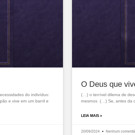
O Deus que viv
ecessidades do indivíduo:
(…) o terrível dilema de de
pão e vive em um barril e
mesmos (…) Se, antes da cri
LEIA MAIS »
20/09/2024
Nenhum comentá