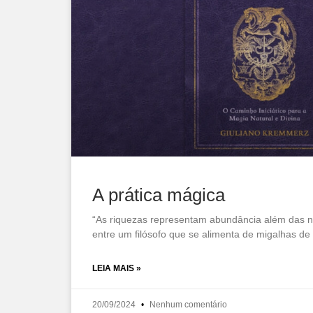
A prática mágica
“As riquezas representam abundância além das n
entre um filósofo que se alimenta de migalhas de 
LEIA MAIS »
20/09/2024
Nenhum comentário