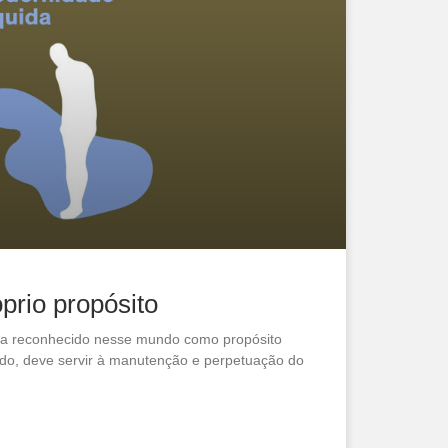
prio propósito
ria reconhecido nesse mundo como propósito
ido, deve servir à manutenção e perpetuação do