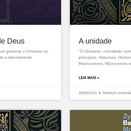
 de Deus
A unidade
i que governa o Universo no
“O Universo, concebido com
ante e eternamente
princípios: Natureza, Home
Macrocosmo, Microcosmo e 
LEIA MAIS »
30/08/2024
Nenhum comentá