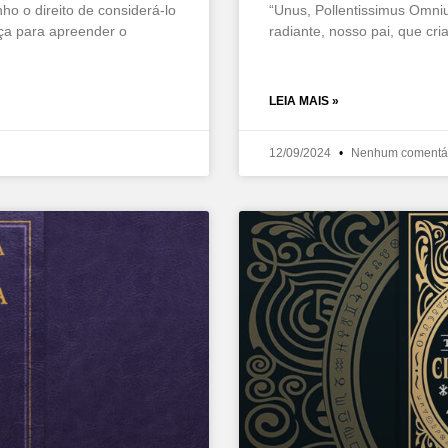
nho o direito de considerá-lo
“Unus, Pollentissimus Omni
rça para apreender o
radiante, nosso pai, que cri
LEIA MAIS »
12/09/2024
Nenhum comentá