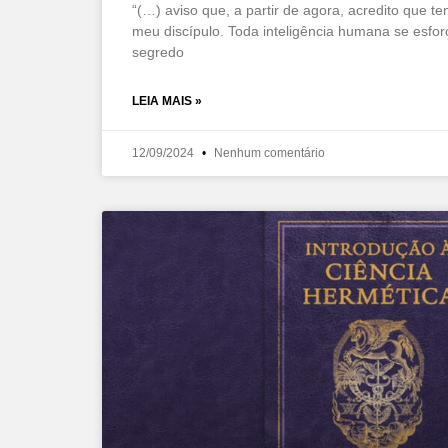
“(…) aviso que, a partir de agora, acredito que te
meu discípulo. Toda inteligência humana se esfo
segredo
LEIA MAIS »
12/09/2024
Nenhum comentário