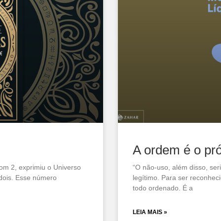
A ordem é o pró
om 2, exprimiu o Universo
“O não-uso, além disso, se
 dois. Esse número
legítimo. Para ser reconhec
todo ordenado. É a
LEIA MAIS »