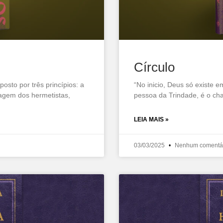
Círculo
sto por três princípios: a
“No inicio, Deus só existe e
agem dos hermetistas,
pessoa da Trindade, é o ch
LEIA MAIS »
03/03/2025
Nenhum comentá