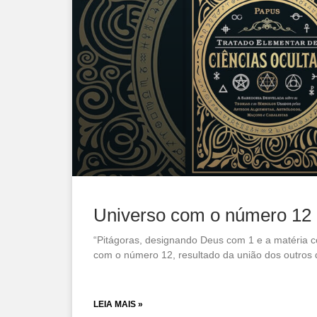
Universo com o número 12
“Pitágoras, designando Deus com 1 e a matéria c
com o número 12, resultado da união dos outros
LEIA MAIS »