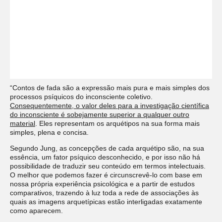
“Contos de fada são a expressão mais pura e mais simples dos
processos psíquicos do inconsciente coletivo.
Consequentemente, o valor deles para a investigação científica
do inconsciente é sobejamente superior a qualquer outro
material
. Eles representam os arquétipos na sua forma mais
simples, plena e concisa.
Segundo Jung, as concepções de cada arquétipo são, na sua
essência, um fator psíquico desconhecido, e por isso não há
possibilidade de traduzir seu conteúdo em termos intelectuais.
O melhor que podemos fazer é circunscrevê-lo com base em
nossa própria experiência psicológica e a partir de estudos
comparativos, trazendo à luz toda a rede de associações às
quais as imagens arquetípicas estão interligadas exatamente
como aparecem.