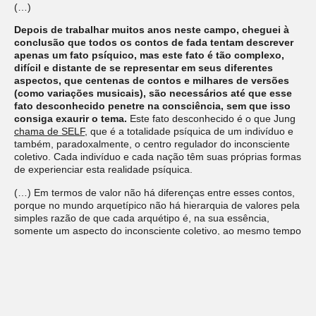
(…)
Depois de trabalhar muitos anos neste campo, cheguei à
conclusão que todos os contos de fada tentam descrever
apenas um fato psíquico, mas este fato é tão complexo,
difícil e distante de se representar em seus diferentes
aspectos, que centenas de contos e milhares de versões
(como variações musicais), são necessários até que esse
fato desconhecido penetre na consciência, sem que isso
consiga exaurir o tema.
Este fato desconhecido é o que Jung
chama de SELF
, que é a totalidade psíquica de um indivíduo e
também, paradoxalmente, o centro regulador do inconsciente
coletivo. Cada indivíduo e cada nação têm suas próprias formas
de experienciar esta realidade psíquica.
(…)
Em termos de valor não há diferenças entre esses contos,
porque no mundo arquetípico não há hierarquia de valores pela
simples razão de que cada arquétipo é, na sua essência,
somente um aspecto do inconsciente coletivo, ao mesmo tempo
que representa, também, o inconsciente coletivo como um todo.
Cada arquétipo é um sistema energético relativa mente
fechado, a veia energética pela qual correm todos os
aspectos do inconsciente coletivo.
Isto não quer dizer que a
imagem arquetípica seja uma imagem estática, pois ela é