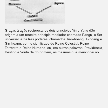
Graças à ação recíproca, os dois princípios Yin e Yang dão
origem a um terceiro princípio mediador chamado Pangu, o Ser
universal; e há três poderes, chamados Tian-hoang, Ti-hoang e
Gin-hoang, com o significado de Reino Celestial, Reino
Terrestre e Reino Humano, ou, em outras palavras, Providência,
Destino e Vonta de do homem, as mesmas que mencionei no
início desta obra.
O grande termo é a grande unidade e o grande Yi; o Yi não tem
nem corpo nem forma; tudo que é corpo e forma foi criado pelo
que não tem corpo nem forma.
– Comentário de Lo-Pi sobre a frase acima de Xici Zhuan.
O grande termo ou grande um é constituído de três Uns, e três
e Três são um.
– Provérbio tradicional