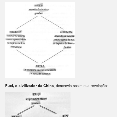
Fuxi, o civilizador da China
, descrevia assim sua revelação: