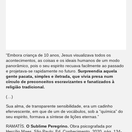
“Embora criança de 10 anos, Jesus visualizava todos os
acontecimentos, as coisas e os ideais humanos de um modo
panorâmico, pois o seu espirito recuava facilmente ao passado
e projetava-se rapidamente no futuro.
Surpreendia aquela
gente pacata, simples e iletrada, que vivia presa num
círculo de preconceitos escravizantes e fanatizados à
religião tradicional.
(…)
Sua alma, de transparente sensibilidade, era um cadinho
efervescente, em que de um de vocábulos, sob a “química” do
seu espirito, formava a síntese de lições eternas.”
RAMATÍS.
O Sublime Peregrino.
Obra psicografada por
Hercílio Maes. São Paulo: Ed. Conhecimento, 2020, pág. 134-