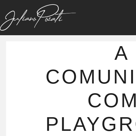
A
COMUN
CO
PLAYG