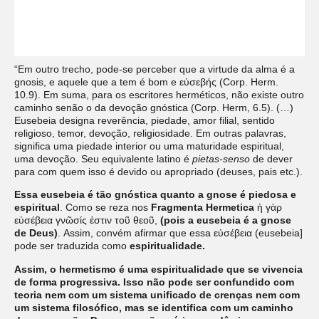
“Em outro trecho, pode-se perceber que a virtude da alma é a
gnosis, e aquele que a tem é bom e εύσεβής (Corp. Herm.
10.9). Em suma, para os escritores herméticos, não existe outro
caminho senão o da devoção gnóstica (Corp. Herm, 6.5). (…)
Eusebeia designa reverência, piedade, amor filial, sentido
religioso, temor, devoção, religiosidade. Em outras palavras,
significa uma piedade interior ou uma maturidade espiritual,
uma devoção. Seu equivalente latino é
pietas-senso
de dever
para com quem isso é devido ou apropriado (deuses, pais etc.).
Essa eusebeia é tão gnóstica quanto a gnose é piedosa e
espiritual
. Como se reza nos
Fragmenta Hermetica
ἡ γὰρ
εὐσέβεια γνῶσίς ἐστιν τοῦ θεοῦ,
(pois a eusebeia é a gnose
de Deus)
. Assim, convém afirmar que essa εὐσέβεια (eusebeia]
pode ser traduzida como
espiritualidade.
Assim, o hermetismo é uma espiritualidade que se vivencia
de forma progressiva. Isso não pode ser confundido com
teoria nem com um sistema unificado de crenças nem com
um sistema filosófico, mas se identifica com um caminho