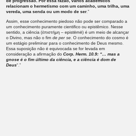
de progressão. Por essa razão, vários acadêmicos
relacionam o hermetismo com um caminho, uma trilha, uma
vereda, uma senda ou um modo de ser
.”
Assim, esse conhecimento piedoso não pode ser comparado a
um conhecimento puramente cientifico ou epistêmico. Nesse
sentido, a ciência (ἐπιστήμη – epistēmē) é um meio de alcançar
o Divino, mas não o fim
de per se
. O conhecimento do cosmo é
um estágio preliminar para o conhecimento de Deus mesmo.
Essa suposição não é equivocada se for levada em
consideração a afirmação do
Corp. Herm. 10.9: “… mas a
gnose é o fim último da ciência, e a ciência é dom de
Deus
“.”
TRISMEGISTOS
, Hermes.
Corpus Hermeticum
graecum, São
Paulo:Ed. Cultrix, 2023, Pág. 38.
Parte I- Ensaios: Aproximações e enfoques.
Capítulo I- Gnosis Hermética como Conhecimento do Sentido
da Vida.
Deixe um comentário
O seu endereço de e-mail não será publicado.
Campos