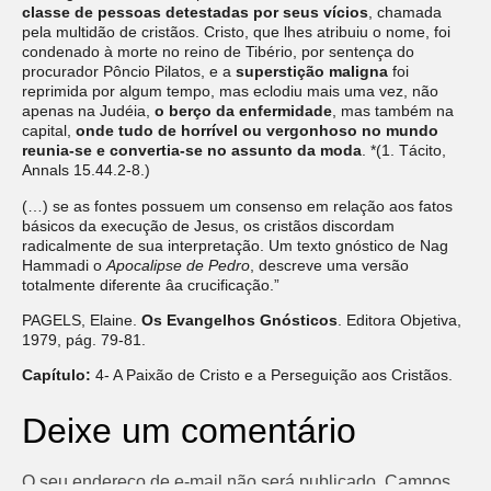
classe de pessoas detestadas por seus vícios
, chamada
pela multidão de cristãos. Cristo, que lhes atribuiu o nome, foi
condenado à morte no reino de Tibério, por sentença do
procurador Pôncio Pilatos, e a
superstição maligna
foi
reprimida por algum tempo, mas eclodiu mais uma vez, não
apenas na Judéia,
o berço da enfermidade
, mas também na
capital,
onde tudo de horrível ou vergonhoso no mundo
reunia-se e convertia-se no assunto da moda
. *(1. Tácito,
Annals 15.44.2-8.)
(…) se as fontes possuem um consenso em relação aos fatos
básicos da execução de Jesus, os cristãos discordam
radicalmente de sua interpretação. Um texto gnóstico de Nag
Hammadi o
Apocalipse de Pedro
, descreve uma versão
totalmente diferente âa crucificação.”
PAGELS, Elaine.
Os Evangelhos Gnósticos
. Editora Objetiva,
1979, pág. 79-81.
Capítulo:
4- A Paixão de Cristo e a Perseguição aos Cristãos.
Deixe um comentário
O seu endereço de e-mail não será publicado.
Campos