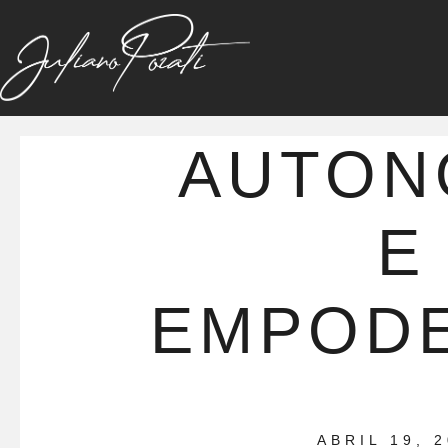
AUTON
E
EMPOD
ABRIL 19, 