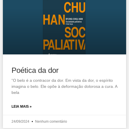
Poética da dor
“O belo é a contracor da dor. Em vista da dor, o espírito
imagina o belo. Ele opõe à deformação dolorosa a cura. A
bela
LEIA MAIS »
24/09/2024
Nenhum comentário