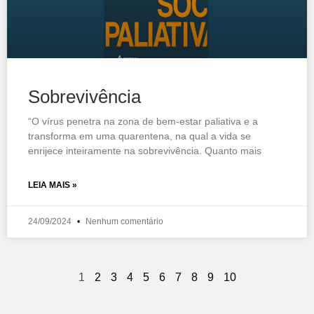
Sobrevivência
“O vírus penetra na zona de bem-estar paliativa e a
transforma em uma quarentena, na qual a vida se
enrijece inteiramente na sobrevivência. Quanto mais
LEIA MAIS »
24/09/2024
Nenhum comentário
1
2
3
4
5
6
7
8
9
10