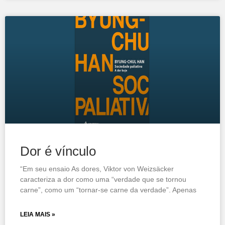
Dor é vínculo
“Em seu ensaio As dores, Viktor von Weizsäcker
caracteriza a dor como uma “verdade que se tornou
carne”, como um “tornar-se carne da verdade”. Apenas
LEIA MAIS »