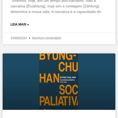
“Vivemos, hoje, em um tempo pós-narrativo. Não a
narrativa [Erzählung], mas sim a contagem [Zählung]
determina a nossa vida. A narrativa é a capacidade do
LEIA MAIS »
24/09/2024
Nenhum comentário