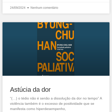
24/09/2024
Nenhum comentário
Astúcia da dor
“(…) o tédio não é senão a dissolução da dor no tempo” A
violência também é o excesso de positividade que se
manifesta como hiperdesempenho,