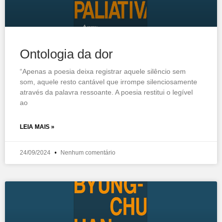
Ontologia da dor
“Apenas a poesia deixa registrar aquele silêncio sem
som, aquele resto cantável que irrompe silenciosamente
através da palavra ressoante. A poesia restitui o legível
ao
LEIA MAIS »
24/09/2024
Nenhum comentário