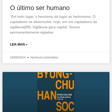
O último ser humano
“Em todo lugar, o heroísmo dá lugar ao hedonismo. O
capitalismo se desenvolve, hoje, em um capitalismo da
vigilância[99]. Vigilância gera capital. Somos
permanentemente vigiados
LEIA MAIS »
24/09/2024
Nenhum comentário