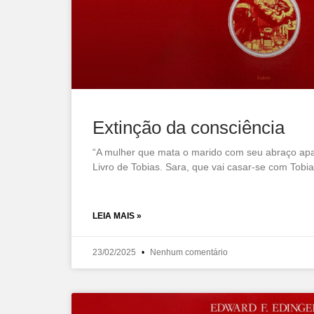
Extinção da consciência
“A mulher que mata o marido com seu abraço apar
Livro de Tobias. Sara, que vai casar-se com Tobia
LEIA MAIS »
23/02/2025
Nenhum comentário