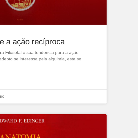
 e a ação recíproca
ra Filosofal é sua tendência para a ação
adepto se interessa pela alquimia, esta se
rio