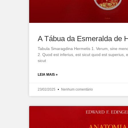
A Tábua da Esmeralda de 
Tabula Smaragdina Hermetis 1. Verum, sine mend
2. Quod est inferius, est sicut quod est superius, 
sicut
LEIA MAIS »
23/02/2025
Nenhum comentário