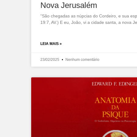
Nova Jerusalém
“São chegadas as núpcias do Cordeiro, e sua esp
19:7, AV.) E eu, João, vi a cidade santa, a nova 
LEIA MAIS »
23/02/2025
Nenhum comentário