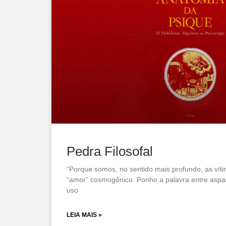
Pedra Filosofal
“Porque somos, no sentido mais profundo, as vít
“amor” cosmogônico. Ponho a palavra entre aspas
uso
LEIA MAIS »