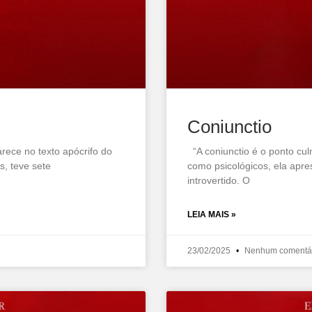
Coniunctio
ece no texto apócrifo do
“A coniunctio é o ponto cul
s, teve sete
como psicológicos, ela apr
introvertido. O
LEIA MAIS »
23/02/2025
Nenhum comentá