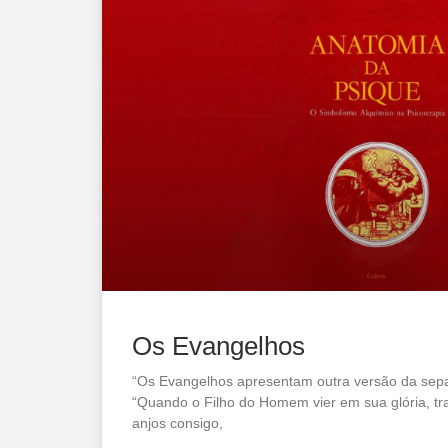
Os Evangelhos
“Os Evangelhos apresentam outra versão da separ
“Quando o Filho do Homem vier em sua glória, tr
anjos consigo,