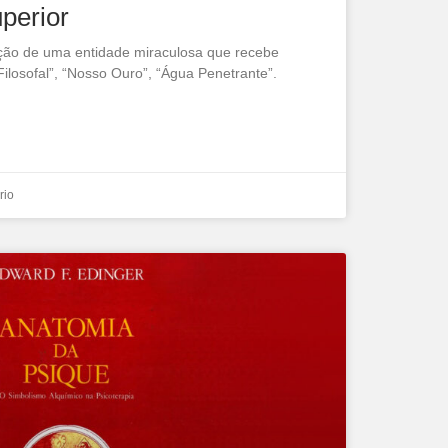
perior
iação de uma entidade miraculosa que recebe
losofal”, “Nosso Ouro”, “Água Penetrante”.
rio