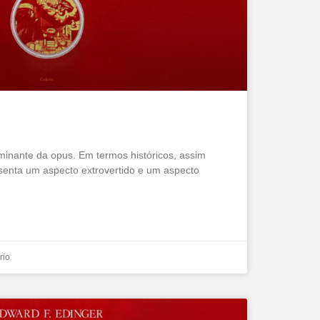
minante da opus. Em termos históricos, assim
esenta um aspecto extrovertido e um aspecto
rio