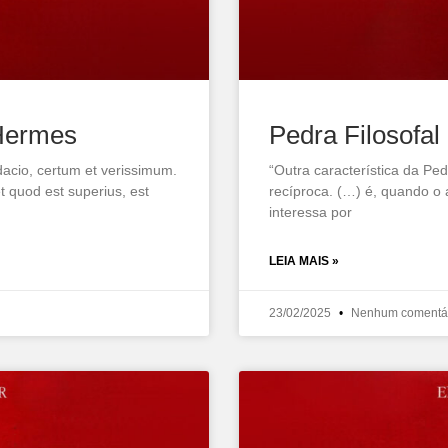
Hermes
Pedra Filosofal
acio, certum et verissimum.
“Outra característica da Ped
et quod est superius, est
recíproca. (…) é, quando o 
interessa por
LEIA MAIS »
23/02/2025
Nenhum comentá