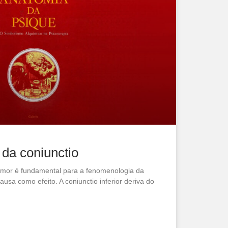
da coniunctio
amor é fundamental para a fenomenologia da
ausa como efeito. A coniunctio inferior deriva do