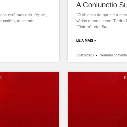
A Coniunctio Su
osa está ataviada. (Apoc.,
“O objetivo da opus é a cr
Jerusalém, descendo
vários nomes como “Pedra Fi
“Tintura”, etc. Sua
LEIA MAIS »
23/02/2025
Nenhum comentá