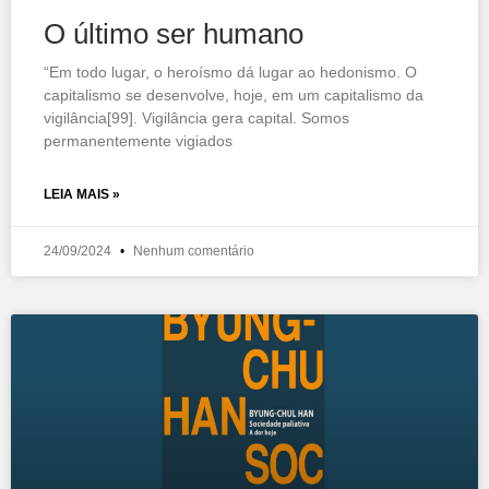
O último ser humano
“Em todo lugar, o heroísmo dá lugar ao hedonismo. O
capitalismo se desenvolve, hoje, em um capitalismo da
vigilância[99]. Vigilância gera capital. Somos
permanentemente vigiados
LEIA MAIS »
24/09/2024
Nenhum comentário