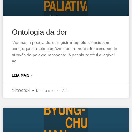
Ontologia da dor
“Apenas a poesia deixa registrar aquele silêncio sem
som, aquele resto cantável que irrompe silenciosamente
através da palavra ressoante. A poesia restitui o legível
ao
LEIA MAIS »
24/09/2024
Nenhum comentário