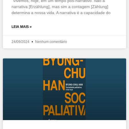
“Vivemos, hoje, em um tempo pós-narrativo. Não a
narrativa [Erzählung], mas sim a contagem [Zählung]
determina a nossa vida. A narrativa é a capacidade do
LEIA MAIS »
24/09/2024
Nenhum comentário