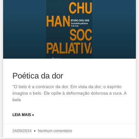
Poética da dor
“O belo é a contracor da dor. Em vista da dor, o espírito
imagina o belo. Ele opõe à deformação dolorosa a cura. A
bela
LEIA MAIS »
24/09/2024
Nenhum comentário