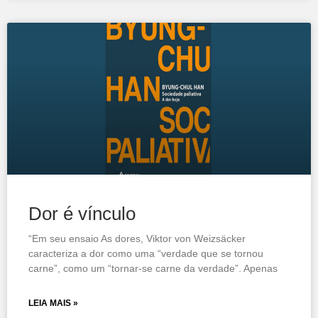
Dor é vínculo
“Em seu ensaio As dores, Viktor von Weizsäcker
caracteriza a dor como uma “verdade que se tornou
carne”, como um “tornar-se carne da verdade”. Apenas
LEIA MAIS »