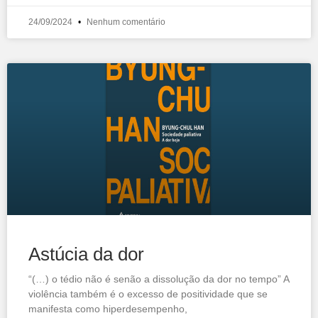
24/09/2024
Nenhum comentário
Astúcia da dor
“(…) o tédio não é senão a dissolução da dor no tempo” A
violência também é o excesso de positividade que se
manifesta como hiperdesempenho,