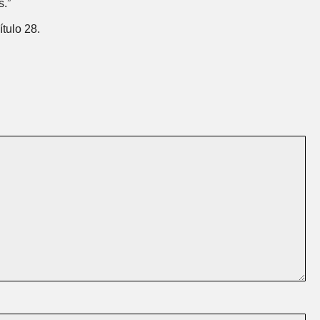
s.”
ítulo 28.