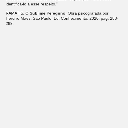
identificá-lo a esse respeito.”
RAMATÍS.
O Sublime Peregrino.
Obra psicografada por
Hercílio Maes. São Paulo: Ed. Conhecimento, 2020, pág. 288-
289.
Deixe um comentário
O seu endereço de e-mail não será publicado.
Campos
obrigatórios são marcados com
*
Comentário
*