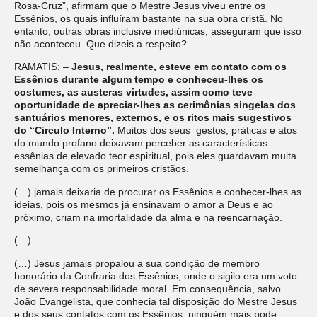
Rosa-Cruz”, afirmam que o Mestre Jesus viveu entre os
Essênios, os quais influíram bastante na sua obra cristã. No
entanto, outras obras inclusive mediúnicas, asseguram que isso
não aconteceu. Que dizeis a respeito?
RAMATIS: –
Jesus, realmente, esteve em contato com os
Essênios durante algum tempo e conheceu-lhes os
costumes, as austeras virtudes, assim como teve
oportunidade de apreciar-lhes as cerimônias singelas dos
santuários menores, externos, e os ritos mais sugestivos
do “Circulo Interno”.
Muitos dos seus gestos, práticas e atos
do mundo profano deixavam perceber as características
essênias de elevado teor espiritual, pois eles guardavam muita
semelhança com os primeiros cristãos.
(…) jamais deixaria de procurar os Essênios e conhecer-lhes as
ideias, pois os mesmos já ensinavam o amor a Deus e ao
próximo, criam na imortalidade da alma e na reencarnação.
(…)
(…) Jesus jamais propalou a sua condição de membro
honorário da Confraria dos Essênios, onde o sigilo era um voto
de severa responsabilidade moral. Em consequência, salvo
João Evangelista, que conhecia tal disposição do Mestre Jesus
e dos seus contatos com os Essênios, ninguém mais pode